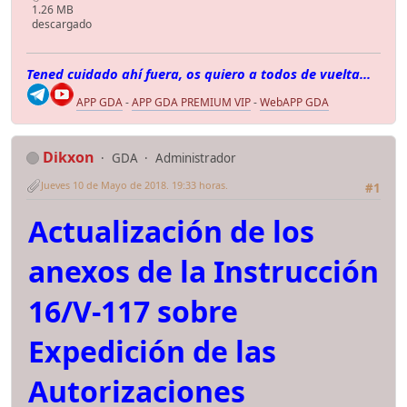
1.26 MB
descargado
Tened cuidado ahí fuera, os quiero a todos de vuelta...
APP GDA
-
APP GDA PREMIUM VIP
-
WebAPP GDA
Dikxon
GDA
Administrador
Jueves 10 de Mayo de 2018. 19:33 horas.
#1
Actualización de los
anexos de la Instrucción
16/V-117 sobre
Expedición de las
Autorizaciones