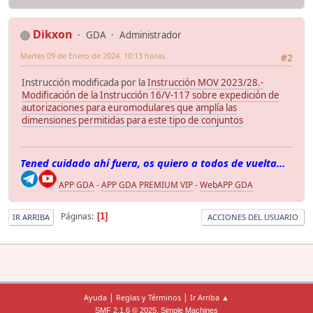
Dikxon
GDA
Administrador
Martes 09 de Enero de 2024. 10:13 horas.
#2
Instrucción modificada por la
Instrucción MOV 2023/28.-
Modificación de la Instrucción 16/V-117 sobre expedición de
autorizaciones para euromodulares que amplía las
dimensiones permitidas para este tipo de conjuntos
Tened cuidado ahí fuera, os quiero a todos de vuelta...
APP GDA
-
APP GDA PREMIUM VIP
-
WebAPP GDA
Páginas
1
IR ARRIBA
ACCIONES DEL USUARIO
|
|
Ayuda
Reglas y Términos
Ir Arriba ▲
,
SMF 2.1.6 © 2025
Simple Machines