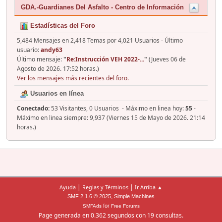
GDA.-Guardianes Del Asfalto - Centro de Información
Estadísticas del Foro
5,484 Mensajes en 2,418 Temas por 4,021 Usuarios - Último
usuario:
andy63
Último mensaje:
"
Re:Instrucción VEH 2022-...
"
(Jueves 06 de
Agosto de 2026. 17:52 horas.)
Ver los mensajes más recientes del foro.
Usuarios en línea
Conectado:
53 Visitantes, 0 Usuarios - Máximo en linea hoy:
55
-
Máximo en linea siempre: 9,937 (Viernes 15 de Mayo de 2026. 21:14
horas.)
|
|
Ayuda
Reglas y Términos
Ir Arriba ▲
,
SMF 2.1.6 © 2025
Simple Machines
for
SMFAds
Free Forums
Page generada en 0.362 segundos con 19 consultas.