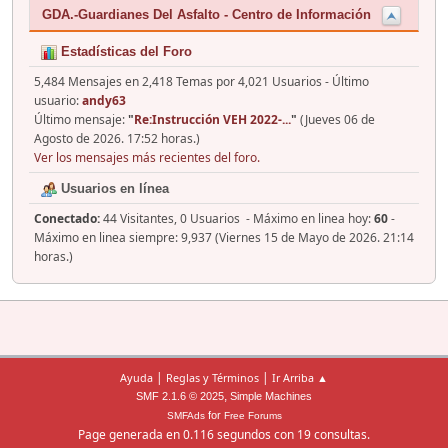
GDA.-Guardianes Del Asfalto - Centro de Información
Estadísticas del Foro
5,484 Mensajes en 2,418 Temas por 4,021 Usuarios - Último
usuario:
andy63
Último mensaje:
"
Re:Instrucción VEH 2022-...
"
(Jueves 06 de
Agosto de 2026. 17:52 horas.)
Ver los mensajes más recientes del foro.
Usuarios en línea
Conectado:
44 Visitantes, 0 Usuarios - Máximo en linea hoy:
60
-
Máximo en linea siempre: 9,937 (Viernes 15 de Mayo de 2026. 21:14
horas.)
|
|
Ayuda
Reglas y Términos
Ir Arriba ▲
,
SMF 2.1.6 © 2025
Simple Machines
for
SMFAds
Free Forums
Page generada en 0.116 segundos con 19 consultas.