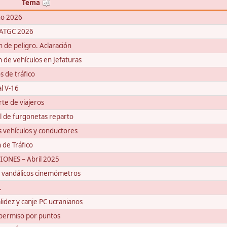
Tema
año 2026
a ATGC 2026
 de peligro. Aclaración
 de vehículos en Jefaturas
s de tráfico
l V-16
rte de viajeros
ol de furgonetas reparto
 vehículos y conductores
de Tráfico
ONES – Abril 2025
s vandálicos cinemómetros
.
dez y canje PC ucranianos
l permiso por puntos