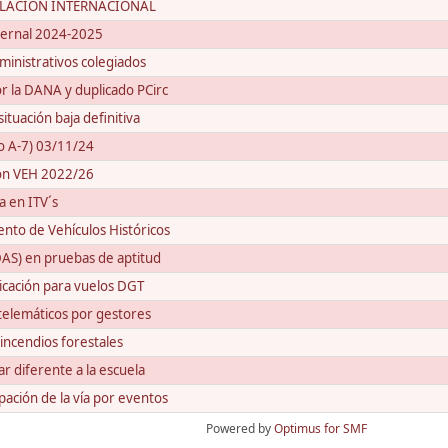
CULACIÓN INTERNACIONAL
nvernal 2024-2025
ministrativos colegiados
 la DANA y duplicado PCirc
tuación baja definitiva
so A-7) 03/11/24
ión VEH 2022/26
a en ITV´s
to de Vehículos Históricos
AS) en pruebas de aptitud
icación para vuelos DGT
telemáticos por gestores
incendios forestales
 diferente a la escuela
ción de la vía por eventos
Powered by
Optimus for SMF