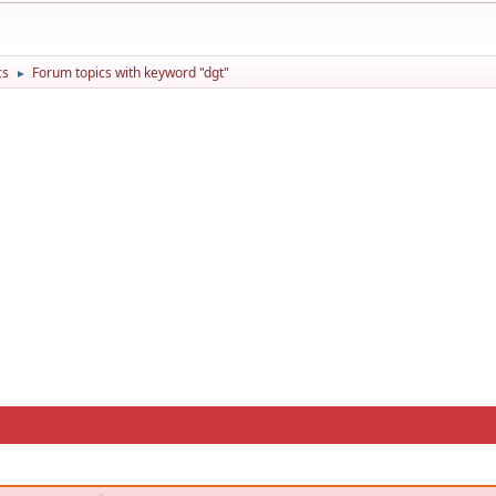
cs
Forum topics with keyword "dgt"
►