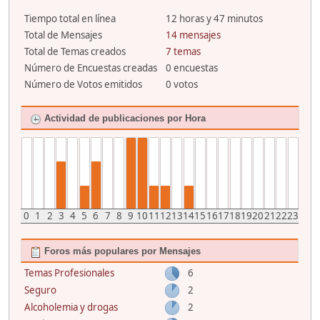
Tiempo total en línea
12 horas y 47 minutos
Total de Mensajes
14 mensajes
Total de Temas creados
7 temas
Número de Encuestas creadas
0 encuestas
Número de Votos emitidos
0 votos
Actividad de publicaciones por Hora
0
1
2
3
4
5
6
7
8
9
10
11
12
13
14
15
16
17
18
19
20
21
22
23
Foros más populares por Mensajes
Temas Profesionales
6
Seguro
2
Alcoholemia y drogas
2