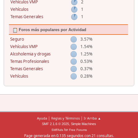
Vehículos VMP
2
Vehículos
1
Temas Generales
1
Foros más populares por Actividad
Seguro
3.57%
Vehículos VMP
1.54%
Alcoholemia y drogas
1.25%
Temas Profesionales
0.53%
Temas Generales
0.37%
Vehículos
0.28%
|
|
Ayuda
Reglas y Términos
Ir Arriba ▲
,
SMF 2.1.6 © 2025
Simple Machines
for
SMFAds
Free Forums
Page generada en 0.135 segundos con 21 consultas.