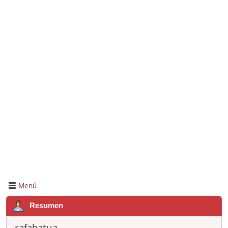
Menú
Resumen
rafabatua