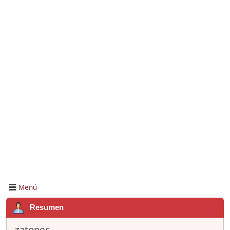
Menú
Resumen
zatopec