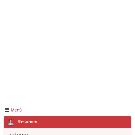
Menú
Resumen
zatopec