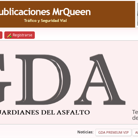
Registrarse
Te
de
Noticias:
GDA PREMIUM VIP
A