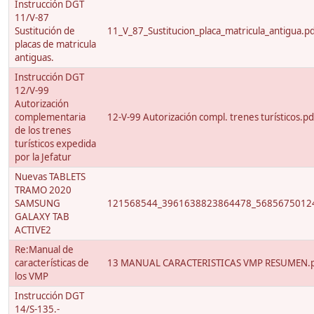
Instrucción DGT
11/V-87
Sustitución de
11_V_87_Sustitucion_placa_matricula_antigua.p
placas de matricula
antiguas.
Instrucción DGT
12/V-99
Autorización
complementaria
12-V-99 Autorización compl. trenes turísticos.pd
de los trenes
turísticos expedida
por la Jefatur
Nuevas TABLETS
TRAMO 2020
SAMSUNG
121568544_3961638823864478_56856750124
GALAXY TAB
ACTIVE2
Re:Manual de
características de
13 MANUAL CARACTERISTICAS VMP RESUMEN.
los VMP
Instrucción DGT
14/S-135.-