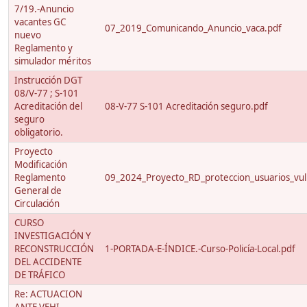
7/19.-Anuncio
vacantes GC
07_2019_Comunicando_Anuncio_vaca.pdf
nuevo
Reglamento y
simulador méritos
Instrucción DGT
08/V-77 ; S-101
Acreditación del
08-V-77 S-101 Acreditación seguro.pdf
seguro
obligatorio.
Proyecto
Modificación
Reglamento
09_2024_Proyecto_RD_proteccion_usuarios_vuln
General de
Circulación
CURSO
INVESTIGACIÓN Y
RECONSTRUCCIÓN
1-PORTADA-E-ÍNDICE.-Curso-Policía-Local.pdf
DEL ACCIDENTE
DE TRÁFICO
Re: ACTUACION