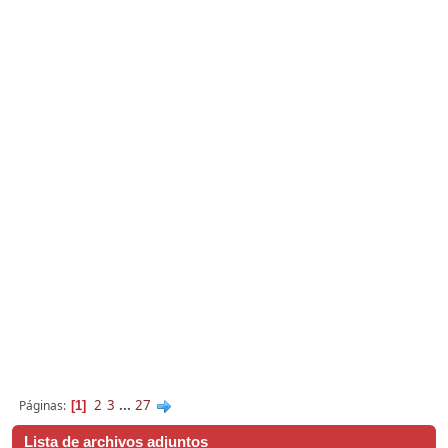
2
3
...
27
Páginas
1
Lista de archivos adjuntos