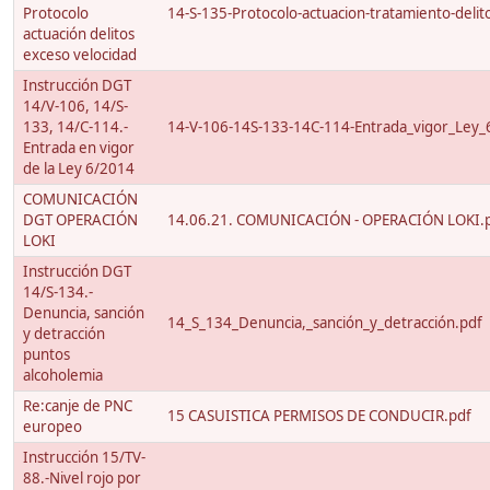
Protocolo
14-S-135-Protocolo-actuacion-tratamiento-delito
actuación delitos
exceso velocidad
Instrucción DGT
14/V-106, 14/S-
133, 14/C-114.-
14-V-106-14S-133-14C-114-Entrada_vigor_Ley_
Entrada en vigor
de la Ley 6/2014
COMUNICACIÓN
DGT OPERACIÓN
14.06.21. COMUNICACIÓN - OPERACIÓN LOKI.
LOKI
Instrucción DGT
14/S-134.-
Denuncia, sanción
14_S_134_Denuncia,_sanción_y_detracción.pdf
y detracción
puntos
alcoholemia
Re:canje de PNC
15 CASUISTICA PERMISOS DE CONDUCIR.pdf
europeo
Instrucción 15/TV-
88.-Nivel rojo por