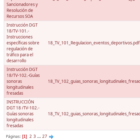
Sancionadores y
Resolución de
Recursos SOA
Instrucción DGT
18/TV-101.-
Instrucciones
específicas sobre
18_TV_101_Regulacion_eventos_deportivos.pdf
regulación de
tráfico para el
desarrollo
Instrucción DGT
18/TV-102.-Guías
sonoras
18_TV_102_guias_sonoras_longitudinales_fresa
longitudinales
fresadas
INSTRUCCIÓN
DGT 18 /TV-102.-
Guías sonoras
18_TV_102_guias_sonoras_longitudinales_fresa
longitudinales
fresadas
2
3
...
27
Páginas
1