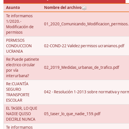
Asunto
Nombre del archivo
Te informamos
1/2020.-
01_2020_Comunicando_Modificacion_permisos.
Modificación de
permisos
PERMISOS
CONDUCCION
02-COND-22 Validez permisos ucranianos.pdf
UCRANIA
Re:Puede patinete
electrico circular
02_2019_Medidas_urbanas_de_trafico.pdf
por vía
interurbana?
Re:CUANTÍA
SEGURO
042 - Resolución 1-2013 sobre normativa y nor
TRANSPORTE
ESCOLAR
EL TASER, LO QUE
NADIE QUISO
05_taser_lo_que_nadie_159.pdf
DECIRLE NUNCA
Te informamos