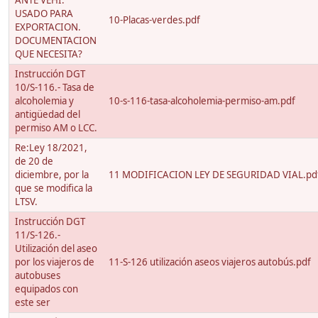
ANTE VEHI.
USADO PARA
10-Placas-verdes.pdf
EXPORTACION.
DOCUMENTACION
QUE NECESITA?
Instrucción DGT
10/S-116.- Tasa de
alcoholemia y
10-s-116-tasa-alcoholemia-permiso-am.pdf
antigüedad del
permiso AM o LCC.
Re:Ley 18/2021,
de 20 de
diciembre, por la
11 MODIFICACION LEY DE SEGURIDAD VIAL.pd
que se modifica la
LTSV.
Instrucción DGT
11/S-126.-
Utilización del aseo
por los viajeros de
11-S-126 utilización aseos viajeros autobús.pdf
autobuses
equipados con
este ser