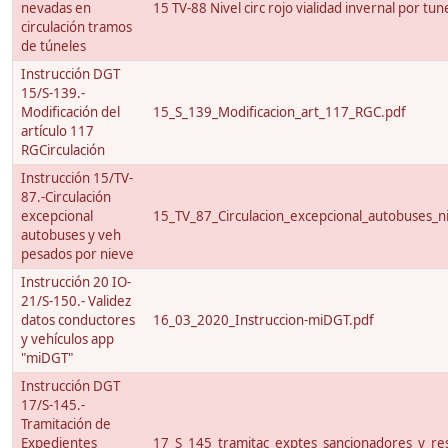
nevadas en
15 TV-88 Nivel circ rojo vialidad invernal por tun
circulación tramos
de túneles
Instrucción DGT
15/S-139.-
Modificación del
15_S_139_Modificacion_art_117_RGC.pdf
artículo 117
RGCirculación
Instrucción 15/TV-
87.-Circulación
excepcional
15_TV_87_Circulacion_excepcional_autobuses_ni
autobuses y veh
pesados por nieve
Instrucción 20 IO-
21/S-150.- Validez
datos conductores
16_03_2020_Instruccion-miDGT.pdf
y vehículos app
"miDGT"
Instrucción DGT
17/S-145.-
Tramitación de
Expedientes
17_S_145_tramitac_exptes_sancionadores_y_res