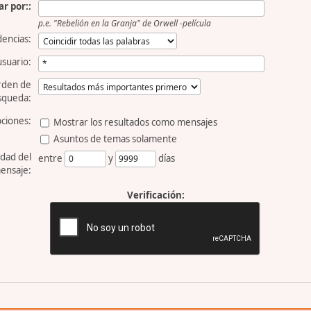
r por::
p.e.
"Rebelión en la Granja" de Orwell -película
dencias:
usuario:
rden de
squeda:
ciones:
Mostrar los resultados como mensajes
Asuntos de temas solamente
dad del
entre
y
días
ensaje:
Verificación: