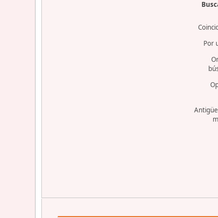
Busca
Coinci
Por 
O
bú
Op
Antigüe
m