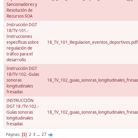
Sancionadores y
Resolución de
Recursos SOA
Instrucción DGT
18/TV-101.-
Instrucciones
específicas sobre
18_TV_101_Regulacion_eventos_deportivos.pdf
regulación de
tráfico para el
desarrollo
Instrucción DGT
18/TV-102.-Guías
sonoras
18_TV_102_guias_sonoras_longitudinales_fresa
longitudinales
fresadas
INSTRUCCIÓN
DGT 18 /TV-102.-
Guías sonoras
18_TV_102_guias_sonoras_longitudinales_fresa
longitudinales
fresadas
2
3
...
27
Páginas
1