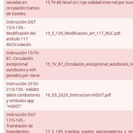
nevadas en
15 TV-88 Nivel circ rojo vialidad invernal por tun
circulación tramos
de túneles
Instrucción DGT
15/S-139.-
Modificación del
15_S_139_Modificacion_art_117_RGC.pdf
artículo 117
RGCirculación
Instrucción 15/TV-
87.-Circulación
excepcional
15_TV_87_Circulacion_excepcional_autobuses_ni
autobuses y veh
pesados por nieve
Instrucción 20 IO-
21/S-150.- Validez
datos conductores
16_03_2020_Instruccion-miDGT.pdf
y vehículos app
"miDGT"
Instrucción DGT
17/S-145.-
Tramitación de
Expedientes
17_S_145_tramitac_exptes_sancionadores_y_res