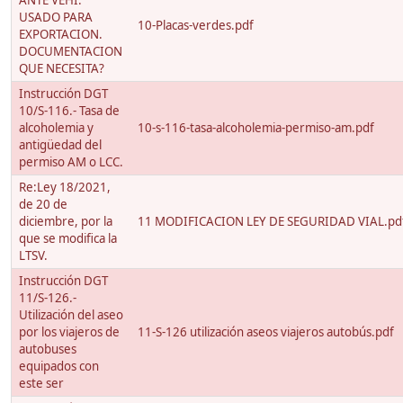
ANTE VEHI.
USADO PARA
10-Placas-verdes.pdf
EXPORTACION.
DOCUMENTACION
QUE NECESITA?
Instrucción DGT
10/S-116.- Tasa de
alcoholemia y
10-s-116-tasa-alcoholemia-permiso-am.pdf
antigüedad del
permiso AM o LCC.
Re:Ley 18/2021,
de 20 de
diciembre, por la
11 MODIFICACION LEY DE SEGURIDAD VIAL.pd
que se modifica la
LTSV.
Instrucción DGT
11/S-126.-
Utilización del aseo
por los viajeros de
11-S-126 utilización aseos viajeros autobús.pdf
autobuses
equipados con
este ser