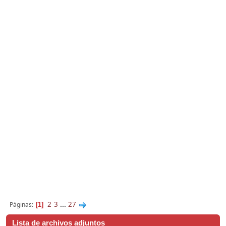
2
3
...
27
Páginas
1
Lista de archivos adjuntos