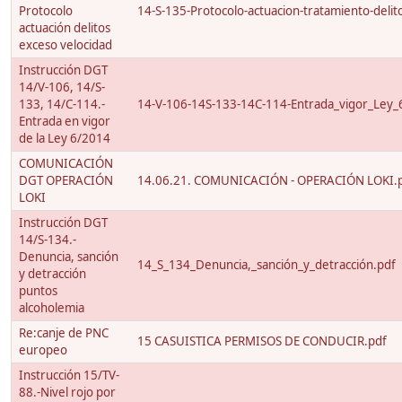
Protocolo
14-S-135-Protocolo-actuacion-tratamiento-delito
actuación delitos
exceso velocidad
Instrucción DGT
14/V-106, 14/S-
133, 14/C-114.-
14-V-106-14S-133-14C-114-Entrada_vigor_Ley_
Entrada en vigor
de la Ley 6/2014
COMUNICACIÓN
DGT OPERACIÓN
14.06.21. COMUNICACIÓN - OPERACIÓN LOKI.
LOKI
Instrucción DGT
14/S-134.-
Denuncia, sanción
14_S_134_Denuncia,_sanción_y_detracción.pdf
y detracción
puntos
alcoholemia
Re:canje de PNC
15 CASUISTICA PERMISOS DE CONDUCIR.pdf
europeo
Instrucción 15/TV-
88.-Nivel rojo por