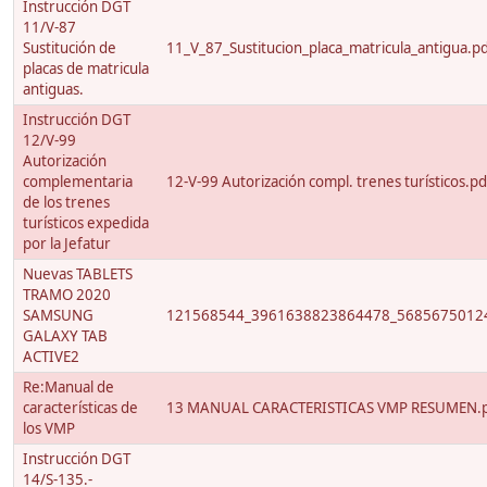
Instrucción DGT
11/V-87
Sustitución de
11_V_87_Sustitucion_placa_matricula_antigua.p
placas de matricula
antiguas.
Instrucción DGT
12/V-99
Autorización
complementaria
12-V-99 Autorización compl. trenes turísticos.pd
de los trenes
turísticos expedida
por la Jefatur
Nuevas TABLETS
TRAMO 2020
SAMSUNG
121568544_3961638823864478_56856750124
GALAXY TAB
ACTIVE2
Re:Manual de
características de
13 MANUAL CARACTERISTICAS VMP RESUMEN.
los VMP
Instrucción DGT
14/S-135.-