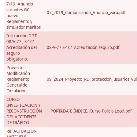
7/19.-Anuncio
vacantes GC
07_2019_Comunicando_Anuncio_vaca.pdf
nuevo
Reglamento y
simulador méritos
Instrucción DGT
08/V-77 ; S-101
Acreditación del
08-V-77 S-101 Acreditación seguro.pdf
seguro
obligatorio.
Proyecto
Modificación
Reglamento
09_2024_Proyecto_RD_proteccion_usuarios_vuln
General de
Circulación
CURSO
INVESTIGACIÓN Y
RECONSTRUCCIÓN
1-PORTADA-E-ÍNDICE.-Curso-Policía-Local.pdf
DEL ACCIDENTE
DE TRÁFICO
Re: ACTUACION