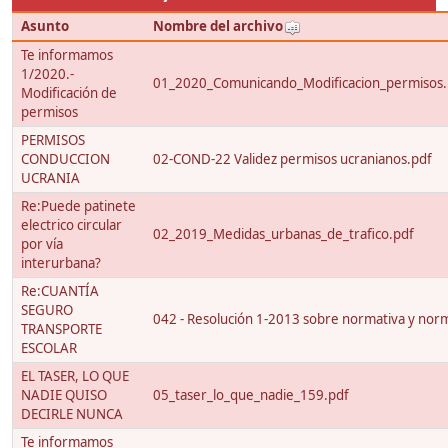
Asunto
Nombre del archivo
Te informamos
1/2020.-
01_2020_Comunicando_Modificacion_permisos.
Modificación de
permisos
PERMISOS
CONDUCCION
02-COND-22 Validez permisos ucranianos.pdf
UCRANIA
Re:Puede patinete
electrico circular
02_2019_Medidas_urbanas_de_trafico.pdf
por vía
interurbana?
Re:CUANTÍA
SEGURO
042 - Resolución 1-2013 sobre normativa y nor
TRANSPORTE
ESCOLAR
EL TASER, LO QUE
NADIE QUISO
05_taser_lo_que_nadie_159.pdf
DECIRLE NUNCA
Te informamos