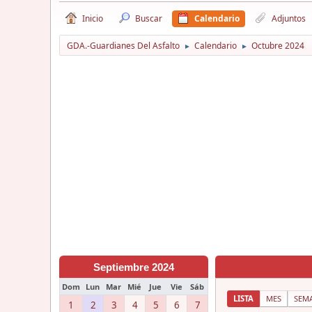
Inicio
Buscar
Calendario
Adjuntos
GDA.-Guardianes Del Asfalto
Calendario
Octubre 2024
►
►
Septiembre 2024
Dom
Lun
Mar
Mié
Jue
Vie
Sáb
LISTA
MES
SEM
1
2
3
4
5
6
7