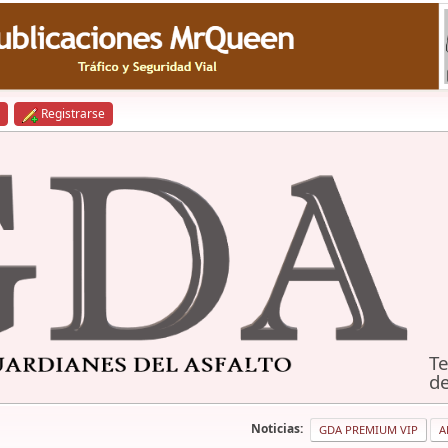
Registrarse
Te
de
Noticias:
GDA PREMIUM VIP
A