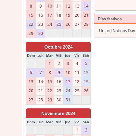
8
9
10
11
12
13
14
15
16
17
18
19
20
21
Días festivos
22
23
24
25
26
27
28
United Nations Day 
29
30
Octubre 2024
Dom
Lun
Mar
Mié
Jue
Vie
Sáb
1
2
3
4
5
6
7
8
9
10
11
12
13
14
15
16
17
18
19
20
21
22
23
24
25
26
27
28
29
30
31
Noviembre 2024
Dom
Lun
Mar
Mié
Jue
Vie
Sáb
1
2