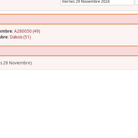
iembre
:
A280050 (49)
mbre
:
Dakois (51)
es 28 Noviembre)