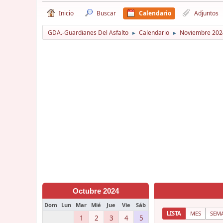
Inicio
Buscar
Calendario
Adjuntos
GDA.-Guardianes Del Asfalto
Calendario
Noviembre 202
►
►
Octubre 2024
Dom
Lun
Mar
Mié
Jue
Vie
Sáb
LISTA
MES
SEM
1
2
3
4
5