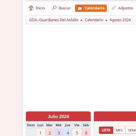
Inicio
Buscar
Calendario
Adjuntos
GDA.-Guardianes Del Asfalto
Calendario
Agosto 2024
►
►
Julio 2024
Dom
Lun
Mar
Mié
Jue
Vie
Sáb
LISTA
MES
SEM
1
2
3
4
5
6