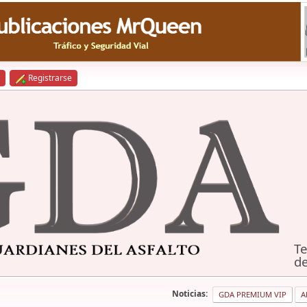
Registrarse
Te
de
Noticias:
GDA PREMIUM VIP
A