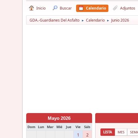
Inicio
Buscar
Calendario
Adjuntos
GDA.-Guardianes Del Asfalto
Calendario
Junio 2026
►
►
Mayo 2026
Dom
Lun
Mar
Mié
Jue
Vie
Sáb
LISTA
MES
SEM
1
2