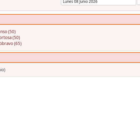
nso (50)
ortosa (50)
bbravo (65)
io)