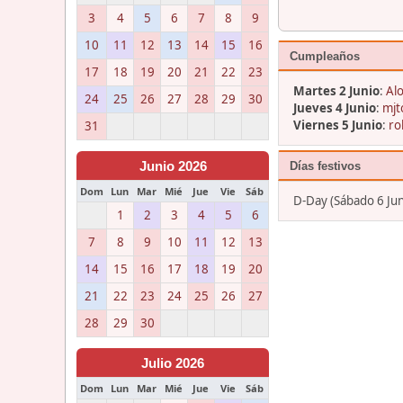
3
4
5
6
7
8
9
10
11
12
13
14
15
16
Cumpleaños
17
18
19
20
21
22
23
Martes 2 Junio
:
Alo
24
25
26
27
28
29
30
Jueves 4 Junio
:
mjt
Viernes 5 Junio
:
ro
31
Junio 2026
Días festivos
Dom
Lun
Mar
Mié
Jue
Vie
Sáb
D-Day (Sábado 6 Jun
1
2
3
4
5
6
7
8
9
10
11
12
13
14
15
16
17
18
19
20
21
22
23
24
25
26
27
28
29
30
Julio 2026
Dom
Lun
Mar
Mié
Jue
Vie
Sáb