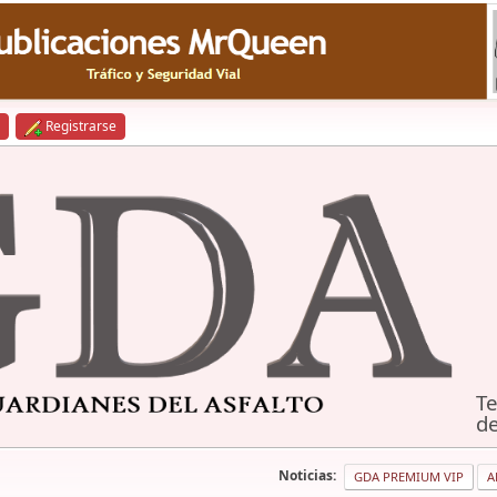
Registrarse
Te
de
Noticias:
GDA PREMIUM VIP
A