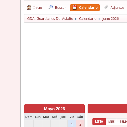
Inicio
Buscar
Calendario
Adjuntos
GDA.-Guardianes Del Asfalto
Calendario
Junio 2026
►
►
Mayo 2026
Dom
Lun
Mar
Mié
Jue
Vie
Sáb
LISTA
MES
SEM
1
2