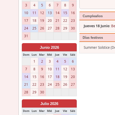
3
4
5
6
7
8
9
10
11
12
13
14
15
16
Cumpleaños
17
18
19
20
21
22
23
Jueves 18 Junio
:
Be
24
25
26
27
28
29
30
31
Días festivos
Summer Solstice (Do
Junio 2026
Dom
Lun
Mar
Mié
Jue
Vie
Sáb
1
2
3
4
5
6
7
8
9
10
11
12
13
14
15
16
17
18
19
20
21
22
23
24
25
26
27
28
29
30
Julio 2026
Dom
Lun
Mar
Mié
Jue
Vie
Sáb