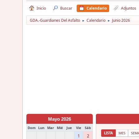
Inicio
Buscar
Calendario
Adjuntos
GDA.-Guardianes Del Asfalto
Calendario
Junio 2026
►
►
Mayo 2026
Dom
Lun
Mar
Mié
Jue
Vie
Sáb
LISTA
MES
SEM
1
2