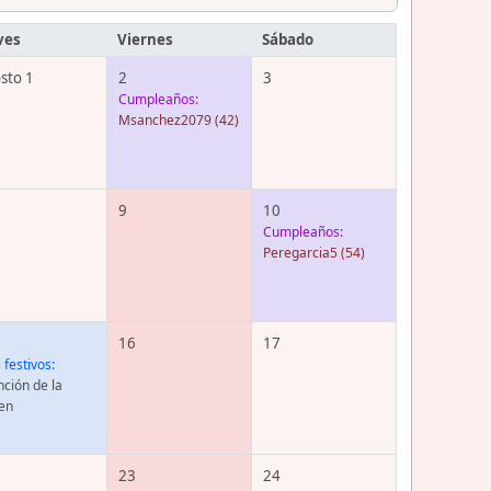
ves
Viernes
Sábado
sto 1
2
3
Cumpleaños:
Msanchez2079
(42)
9
10
Cumpleaños:
Peregarcia5
(54)
16
17
 festivos:
ción de la
en
23
24