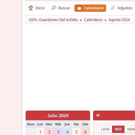
Inicio
Buscar
Calendario
Adjuntos
GDA.-Guardianes Del Asfalto
Calendario
Agosto 2024
►
►
«
Julio 2024
Dom
Lun
Mar
Mié
Jue
Vie
Sáb
LISTA
MES
SEM
1
2
3
4
5
6