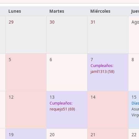
Lunes
Martes
Miércoles
Jue
29
30
31
Ago
5
6
7
8
Cumpleaños:
jaml1313
(58)
12
13
14
15
Cumpleaños:
Días
requejo51
(69)
Asun
Virg
19
20
21
22