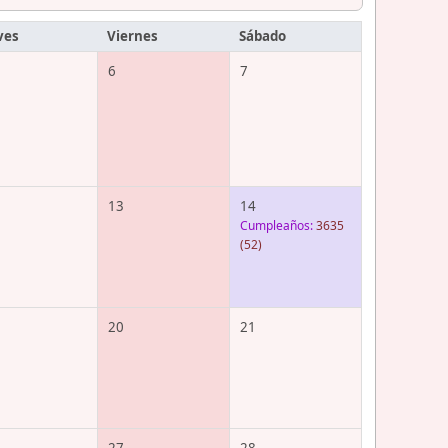
ves
Viernes
Sábado
6
7
13
14
Cumpleaños:
3635
(52)
20
21
27
28