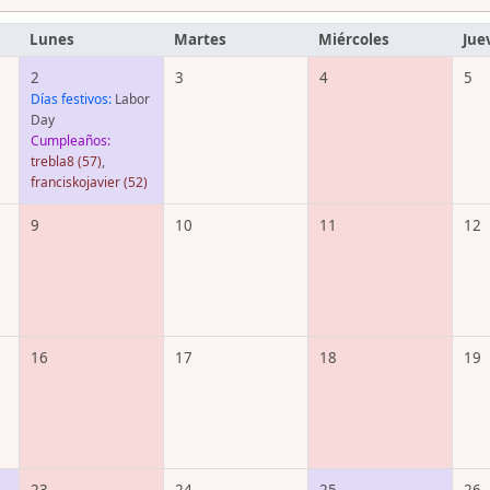
Lunes
Martes
Miércoles
Jue
2
3
4
5
Días festivos:
Labor
Day
Cumpleaños:
trebla8
(57)
,
franciskojavier
(52)
9
10
11
12
16
17
18
19
23
24
25
26