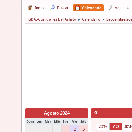
Inicio
Buscar
Calendario
Adjuntos
GDA.-Guardianes Del Asfalto
Calendario
Septiembre 20
►
►
«
Agosto 2024
Dom
Lun
Mar
Mié
Jue
Vie
Sáb
LISTA
MES
SEM
1
2
3