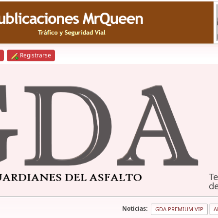
Registrarse
Te
de
Noticias:
GDA PREMIUM VIP
A