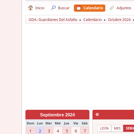
Inicio
Buscar
Calendario
Adjuntos
GDA.-Guardianes Del Asfalto
Calendario
Octubre 2024
►
►
«
Septiembre 2024
Dom
Lun
Mar
Mié
Jue
Vie
Sáb
LISTA
MES
SEM
1
2
3
4
5
6
7