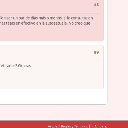
#8
len ser un par de días más o menos, si lo consultas en
s tasas en efectivo en la autoescuela. No creo que
#9
retirados?.Gracias
|
|
Ayuda
Reglas y Términos
Ir Arriba ▲