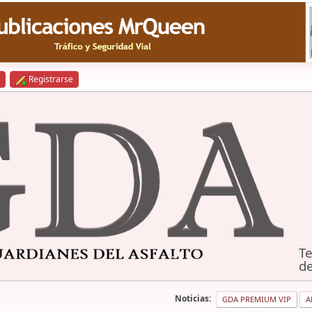
Registrarse
Te
de
Noticias:
GDA PREMIUM VIP
A