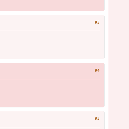
#3
#4
#5