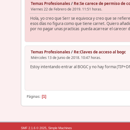
Temas Profesionales
/
Re:Se carece de permiso de c
Viernes 22 de Febrero de 2019. 11:51 horas.
Hola, yo creo que Serr se equivoca y creo que se refiere
esos días no figura como que tiene carnet. Quiero añad
por no pagar unas practicas pueda acarrear el carecer 
Temas Profesionales
/
Re:Claves de acceso al bogc
Miércoles 13 de Junio de 2018. 10:47 horas.
Estoy intentando entrar al BOGC y no hay forma (TIP+DNI 
Páginas
1
,
SMF 2.1.6 © 2025
Simple Machines