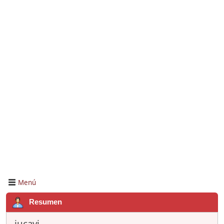
Menú
Resumen
jucavi