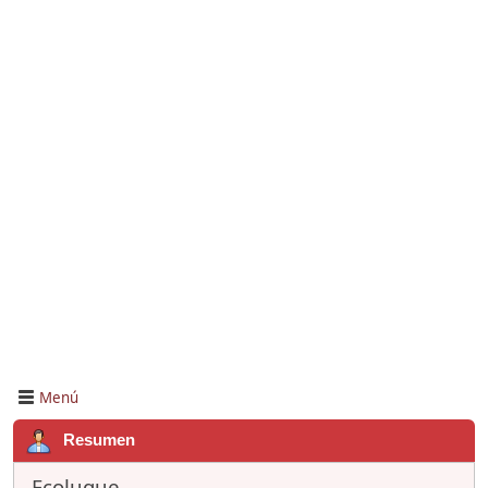
Menú
Resumen
Fcoluque