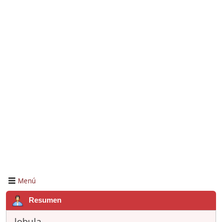
Menú
Resumen
lobula