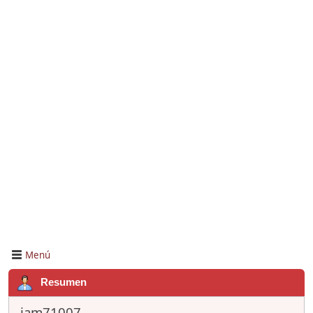
Menú
Resumen
jam71007