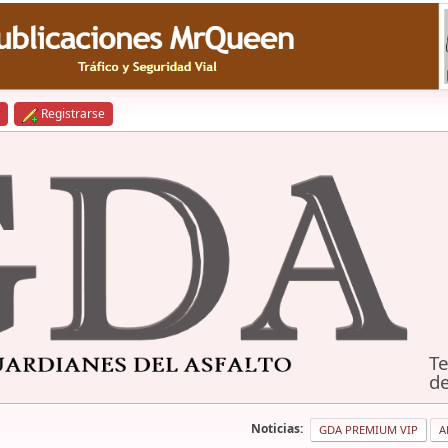
Registrarse
Te
de
Noticias:
GDA PREMIUM VIP
A