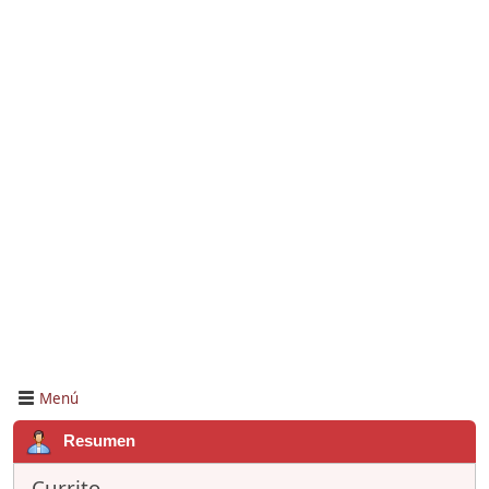
Menú
Resumen
Currito