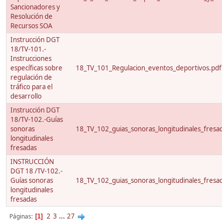
Sancionadores y
Resolución de
Recursos SOA
Instrucción DGT
18/TV-101.-
Instrucciones
específicas sobre
18_TV_101_Regulacion_eventos_deportivos.pdf
regulación de
tráfico para el
desarrollo
Instrucción DGT
18/TV-102.-Guías
sonoras
18_TV_102_guias_sonoras_longitudinales_fresa
longitudinales
fresadas
INSTRUCCIÓN
DGT 18 /TV-102.-
Guías sonoras
18_TV_102_guias_sonoras_longitudinales_fresa
longitudinales
fresadas
2
3
...
27
Páginas
1