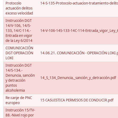
Protocolo
14-S-135-Protocolo-actuacion-tratamiento-delito
actuación delitos
exceso velocidad
Instrucción DGT
14/V-106, 14/S-
133, 14/C-114.-
14-V-106-14S-133-14C-114-Entrada_vigor_Ley_
Entrada en vigor
de la Ley 6/2014
COMUNICACIÓN
DGT OPERACIÓN
14.06.21. COMUNICACIÓN - OPERACIÓN LOKI.
LOKI
Instrucción DGT
14/S-134.-
Denuncia, sanción
14_S_134_Denuncia,_sanción_y_detracción.pdf
y detracción
puntos
alcoholemia
Re:canje de PNC
15 CASUISTICA PERMISOS DE CONDUCIR.pdf
europeo
Instrucción 15/TV-
88.-Nivel rojo por