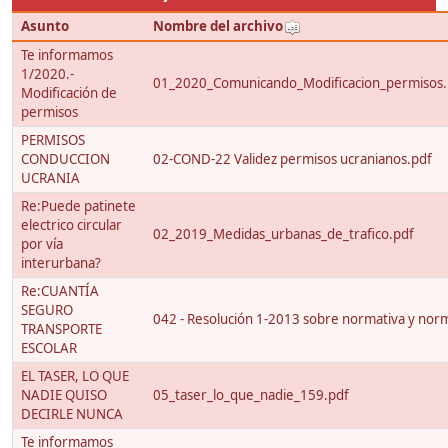
Asunto
Nombre del archivo
Te informamos
1/2020.-
01_2020_Comunicando_Modificacion_permisos.
Modificación de
permisos
PERMISOS
CONDUCCION
02-COND-22 Validez permisos ucranianos.pdf
UCRANIA
Re:Puede patinete
electrico circular
02_2019_Medidas_urbanas_de_trafico.pdf
por vía
interurbana?
Re:CUANTÍA
SEGURO
042 - Resolución 1-2013 sobre normativa y nor
TRANSPORTE
ESCOLAR
EL TASER, LO QUE
NADIE QUISO
05_taser_lo_que_nadie_159.pdf
DECIRLE NUNCA
Te informamos