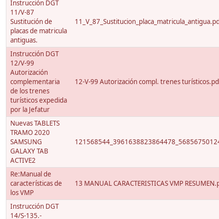
Instrucción DGT
11/V-87
Sustitución de
11_V_87_Sustitucion_placa_matricula_antigua.p
placas de matricula
antiguas.
Instrucción DGT
12/V-99
Autorización
complementaria
12-V-99 Autorización compl. trenes turísticos.pd
de los trenes
turísticos expedida
por la Jefatur
Nuevas TABLETS
TRAMO 2020
SAMSUNG
121568544_3961638823864478_56856750124
GALAXY TAB
ACTIVE2
Re:Manual de
características de
13 MANUAL CARACTERISTICAS VMP RESUMEN.
los VMP
Instrucción DGT
14/S-135.-