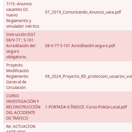
7/19.-Anuncio
vacantes GC
07_2019_Comunicando_Anuncio_vaca.pdf
nuevo
Reglamento y
simulador méritos
Instrucción DGT
08/V-77 ; S-101
Acreditación del
08-V-77 S-101 Acreditación seguro.pdf
seguro
obligatorio.
Proyecto
Modificación
Reglamento
09_2024_Proyecto_RD_proteccion_usuarios_vuln
General de
Circulación
CURSO
INVESTIGACIÓN Y
RECONSTRUCCIÓN
1-PORTADA-E-ÍNDICE.-Curso-Policía-Local.pdf
DEL ACCIDENTE
DE TRÁFICO
Re: ACTUACION