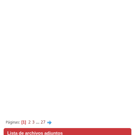
2
3
...
27
Páginas
1
Lista de archivos adjuntos