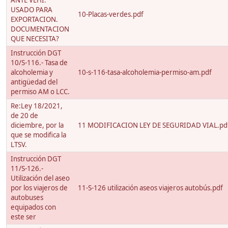
ANTE VEHI.
USADO PARA
10-Placas-verdes.pdf
EXPORTACION.
DOCUMENTACION
QUE NECESITA?
Instrucción DGT
10/S-116.- Tasa de
alcoholemia y
10-s-116-tasa-alcoholemia-permiso-am.pdf
antigüedad del
permiso AM o LCC.
Re:Ley 18/2021,
de 20 de
diciembre, por la
11 MODIFICACION LEY DE SEGURIDAD VIAL.pd
que se modifica la
LTSV.
Instrucción DGT
11/S-126.-
Utilización del aseo
por los viajeros de
11-S-126 utilización aseos viajeros autobús.pdf
autobuses
equipados con
este ser