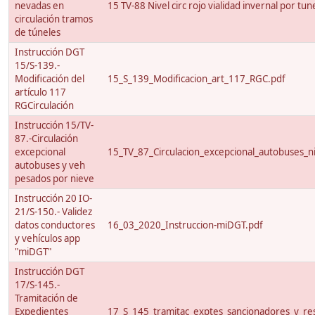
nevadas en
15 TV-88 Nivel circ rojo vialidad invernal por tun
circulación tramos
de túneles
Instrucción DGT
15/S-139.-
Modificación del
15_S_139_Modificacion_art_117_RGC.pdf
artículo 117
RGCirculación
Instrucción 15/TV-
87.-Circulación
excepcional
15_TV_87_Circulacion_excepcional_autobuses_ni
autobuses y veh
pesados por nieve
Instrucción 20 IO-
21/S-150.- Validez
datos conductores
16_03_2020_Instruccion-miDGT.pdf
y vehículos app
"miDGT"
Instrucción DGT
17/S-145.-
Tramitación de
Expedientes
17_S_145_tramitac_exptes_sancionadores_y_res