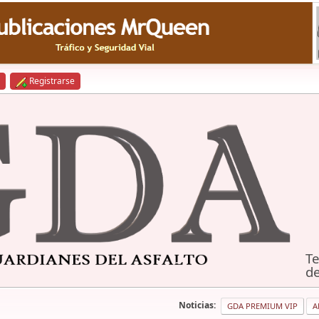
Registrarse
Te
de
Noticias:
GDA PREMIUM VIP
A