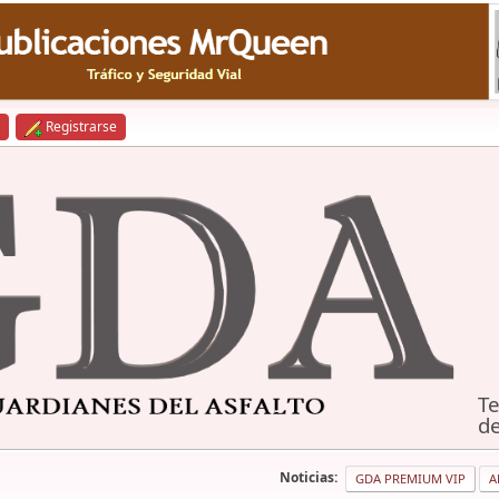
Registrarse
Te
de
Noticias:
GDA PREMIUM VIP
A