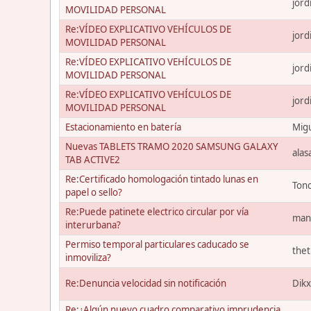
jord
MOVILIDAD PERSONAL
Re:VÍDEO EXPLICATIVO VEHÍCULOS DE
jord
MOVILIDAD PERSONAL
Re:VÍDEO EXPLICATIVO VEHÍCULOS DE
jord
MOVILIDAD PERSONAL
Re:VÍDEO EXPLICATIVO VEHÍCULOS DE
jord
MOVILIDAD PERSONAL
Estacionamiento en batería
Migu
Nuevas TABLETS TRAMO 2020 SAMSUNG GALAXY
alas
TAB ACTIVE2
Re:Certificado homologación tintado lunas en
Ton
papel o sello?
Re:Puede patinete electrico circular por vía
man
interurbana?
Permiso temporal particulares caducado se
the
inmoviliza?
Re:Denuncia velocidad sin notificación
Dik
Re:¿Algún nuevo cuadro comparativo imprudencia