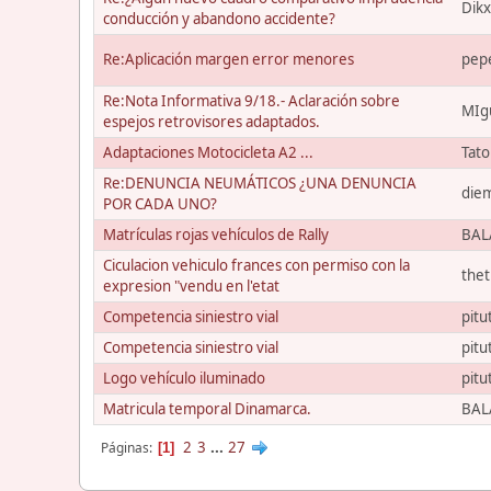
Dik
conducción y abandono accidente?
Re:Aplicación margen error menores
pep
Re:Nota Informativa 9/18.- Aclaración sobre
MIg
espejos retrovisores adaptados.
Adaptaciones Motocicleta A2 ...
Tat
Re:DENUNCIA NEUMÁTICOS ¿UNA DENUNCIA
die
POR CADA UNO?
Matrículas rojas vehículos de Rally
BAL
Ciculacion vehiculo frances con permiso con la
the
expresion "vendu en l'etat
Competencia siniestro vial
pitu
Competencia siniestro vial
pitu
Logo vehículo iluminado
pitu
Matricula temporal Dinamarca.
BAL
2
3
...
27
Páginas
1