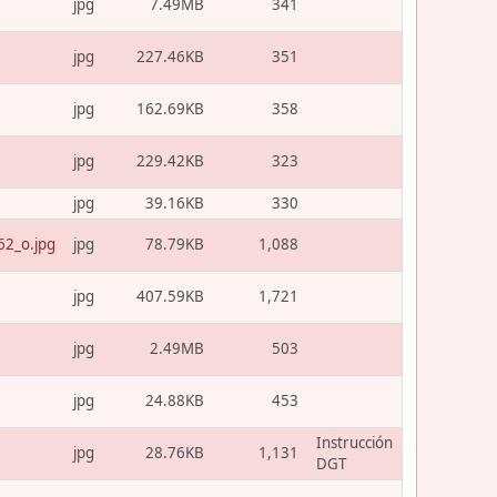
jpg
7.49MB
341
jpg
227.46KB
351
jpg
162.69KB
358
jpg
229.42KB
323
jpg
39.16KB
330
2_o.jpg
jpg
78.79KB
1,088
jpg
407.59KB
1,721
jpg
2.49MB
503
jpg
24.88KB
453
Instrucción
jpg
28.76KB
1,131
DGT