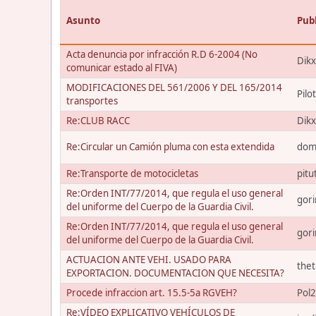
Asunto
Pub
Acta denuncia por infracción R.D 6-2004 (No
Dik
comunicar estado al FIVA)
MODIFICACIONES DEL 561/2006 Y DEL 165/2014
Pilo
transportes
Re:CLUB RACC
Dik
Re:Circular un Camión pluma con esta extendida
dom
Re:Transporte de motocicletas
pitu
Re:Orden INT/77/2014, que regula el uso general
gori
del uniforme del Cuerpo de la Guardia Civil.
Re:Orden INT/77/2014, que regula el uso general
gori
del uniforme del Cuerpo de la Guardia Civil.
ACTUACION ANTE VEHI. USADO PARA
the
EXPORTACION. DOCUMENTACION QUE NECESITA?
Procede infraccion art. 15.5-5a RGVEH?
Pol
Re:VÍDEO EXPLICATIVO VEHÍCULOS DE