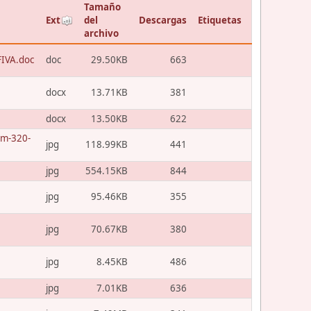
Tamaño
Ext
del
Descargas
Etiquetas
archivo
FIVA.doc
doc
29.50KB
663
docx
13.71KB
381
docx
13.50KB
622
um-320-
jpg
118.99KB
441
jpg
554.15KB
844
jpg
95.46KB
355
jpg
70.67KB
380
jpg
8.45KB
486
jpg
7.01KB
636