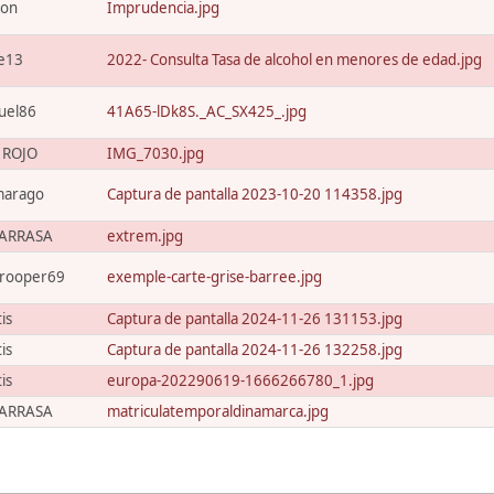
xon
Imprudencia.jpg
e13
2022- Consulta Tasa de alcohol en menores de edad.jpg
uel86
41A65-lDk8S._AC_SX425_.jpg
o ROJO
IMG_7030.jpg
marago
Captura de pantalla 2023-10-20 114358.jpg
ARRASA
extrem.jpg
trooper69
exemple-carte-grise-barree.jpg
tis
Captura de pantalla 2024-11-26 131153.jpg
tis
Captura de pantalla 2024-11-26 132258.jpg
tis
europa-202290619-1666266780_1.jpg
ARRASA
matriculatemporaldinamarca.jpg