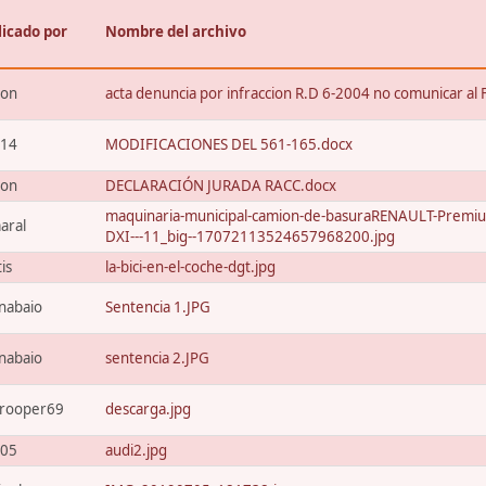
licado por
Nombre del archivo
xon
acta denuncia por infraccion R.D 6-2004 no comunicar al 
t14
MODIFICACIONES DEL 561-165.docx
xon
DECLARACIÓN JURADA RACC.docx
maquinaria-municipal-camion-de-basuraRENAULT-Premi
aral
DXI---11_big--17072113524657968200.jpg
tis
la-bici-en-el-coche-dgt.jpg
nabaio
Sentencia 1.JPG
nabaio
sentencia 2.JPG
trooper69
descarga.jpg
205
audi2.jpg