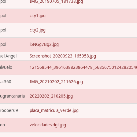
ipol
IMG_20190705_181738.jpg
ipol
city1.jpg
ipol
city2.jpg
ipol
i5NGg7Bg2.jpg
el Ángel
Screenshot_20200923_165958.jpg
alvuelo
121568544_3961638823864478_568567501242820546
cat360
IMG_20210202_211626.jpg
ugrancanaria
20220202_210205.jpg
trooper69
placa_matricula_verde.jpg
xon
velocidades dgt.jpg