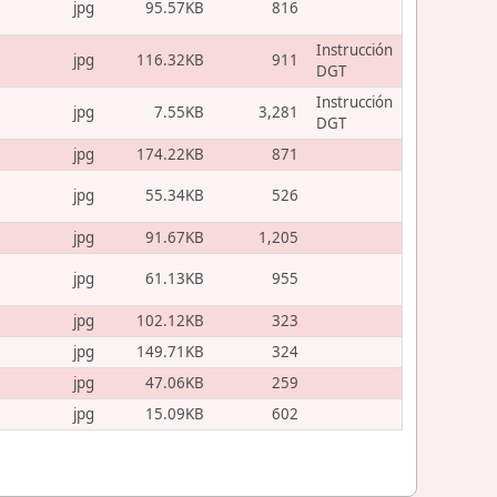
jpg
95.57KB
816
Instrucción
jpg
116.32KB
911
DGT
Instrucción
jpg
7.55KB
3,281
DGT
jpg
174.22KB
871
jpg
55.34KB
526
jpg
91.67KB
1,205
jpg
61.13KB
955
jpg
102.12KB
323
jpg
149.71KB
324
jpg
47.06KB
259
jpg
15.09KB
602