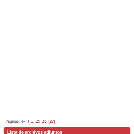
1
...
25
26
Páginas
27
Lista de archivos adjuntos