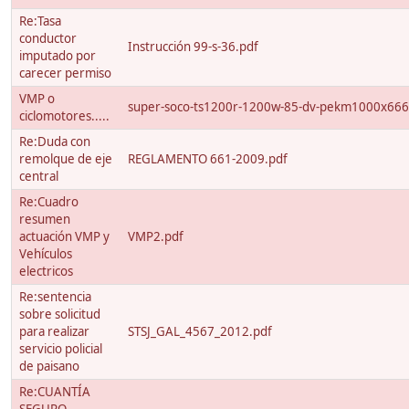
Re:Tasa
conductor
Instrucción 99-s-36.pdf
imputado por
carecer permiso
VMP o
super-soco-ts1200r-1200w-85-dv-pekm1000x66
ciclomotores.....
Re:Duda con
remolque de eje
REGLAMENTO 661-2009.pdf
central
Re:Cuadro
resumen
actuación VMP y
VMP2.pdf
Vehículos
electricos
Re:sentencia
sobre solicitud
para realizar
STSJ_GAL_4567_2012.pdf
servicio policial
de paisano
Re:CUANTÍA