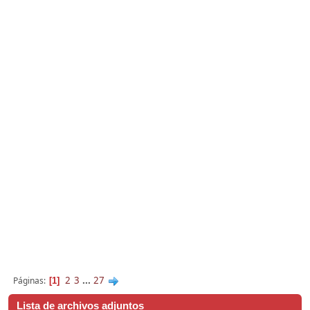
2
3
...
27
Páginas
1
Lista de archivos adjuntos