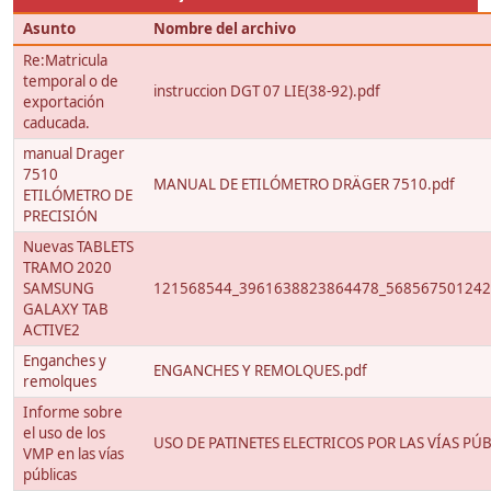
Asunto
Nombre del archivo
Re:Matricula
temporal o de
instruccion DGT 07 LIE(38-92).pdf
exportación
caducada.
manual Drager
7510
MANUAL DE ETILÓMETRO DRÄGER 7510.pdf
ETILÓMETRO DE
PRECISIÓN
Nuevas TABLETS
TRAMO 2020
SAMSUNG
121568544_3961638823864478_568567501242
GALAXY TAB
ACTIVE2
Enganches y
ENGANCHES Y REMOLQUES.pdf
remolques
Informe sobre
el uso de los
USO DE PATINETES ELECTRICOS POR LAS VÍAS PÚB
VMP en las vías
públicas