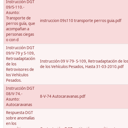
Instrucción DGT
09/S-110.-
Asunto:
Transporte de
instruccion 09s110 transporte perros guia.pdf
perros guía, que
acompañan a
personas ciegas
o con d
Instrucción DGT
09/V-79 y S-109,
Retroadaptación
Instrucción 09 V-79- S-109, Retroadaptación de lo
de los
de los Vehículos Pesados, Hasta 31-03-2010.pdf
Retrovisores de
los Vehículos
Pesados.
Instrucción DGT
08/V-74.-
8-V-74 Autocaravanas.pdf
Asunto:
Autocaravanas
Respuesta DGT
sobre anomalías
en los