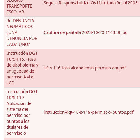
SEGURO
Seguro Responsabilidad Civil Ilimitada Resol 2003
TRANSPORTE
ESCOLAR
Re:DENUNCIA
NEUMÁTICOS
¿UNA
Captura de pantalla 2023-10-20 114358.jpg
DENUNCIA POR
CADA UNO?
Instrucción DGT
10/S-116.- Tasa
de alcoholemia y
10-s-116-tasa-alcoholemia-permiso-am.pdf
antigüedad del
permiso AM o
LCC.
Instrucción DGT
10/S-119
Aplicación del
sistema del
instruccion-dgt-10-s-119-permiso-x-puntos.pdf
permiso por
puntos a los
titulares de
permiso o