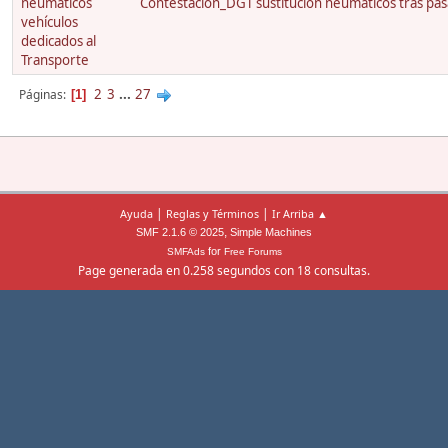
neumáticos
Contestación_DGT sustitución neumáticos tras pas
vehículos
dedicados al
Transporte
2
3
...
27
Páginas
1
|
|
Ayuda
Reglas y Términos
Ir Arriba ▲
,
SMF 2.1.6 © 2025
Simple Machines
for
SMFAds
Free Forums
Page generada en 0.258 segundos con 18 consultas.