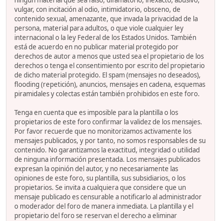
ningún material que sea falso, difamatorio, inexacto, abusivo,
vulgar, con incitación al odio, intimidatorio, obsceno, de
contenido sexual, amenazante, que invada la privacidad de la
persona, material para adultos, o que viole cualquier ley
internacional o la ley Federal de los Estados Unidos. También
está de acuerdo en no publicar material protegido por
derechos de autor a menos que usted sea el propietario de los
derechos o tenga el consentimiento por escrito del propietario
de dicho material protegido. El spam (mensajes no deseados),
flooding (repetición), anuncios, mensajes en cadena, esquemas
piramidales y colectas están también prohibidos en este foro.
Tenga en cuenta que es imposible para la plantilla o los
propietarios de este foro confirmar la validez de los mensajes.
Por favor recuerde que no monitorizamos activamente los
mensajes publicados, y por tanto, no somos responsables de su
contenido. No garantizamos la exactitud, integridad o utilidad
de ninguna información presentada. Los mensajes publicados
expresan la opinión del autor, y no necesariamente las
opiniones de este foro, su plantilla, sus subsidiarios, o los
propietarios. Se invita a cualquiera que considere que un
mensaje publicado es censurable a notificarlo al administrador
o moderador del foro de manera inmediata. La plantilla y el
propietario del foro se reservan el derecho a eliminar