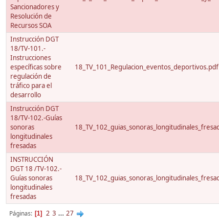
Sancionadores y
Resolución de
Recursos SOA
Instrucción DGT
18/TV-101.-
Instrucciones
específicas sobre
18_TV_101_Regulacion_eventos_deportivos.pdf
regulación de
tráfico para el
desarrollo
Instrucción DGT
18/TV-102.-Guías
sonoras
18_TV_102_guias_sonoras_longitudinales_fresa
longitudinales
fresadas
INSTRUCCIÓN
DGT 18 /TV-102.-
Guías sonoras
18_TV_102_guias_sonoras_longitudinales_fresa
longitudinales
fresadas
2
3
...
27
Páginas
1