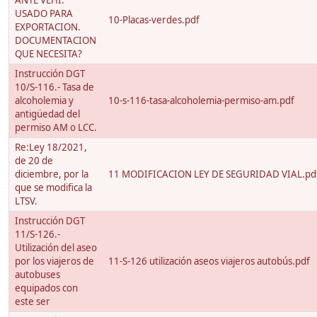
ANTE VEHI.
USADO PARA
10-Placas-verdes.pdf
EXPORTACION.
DOCUMENTACION
QUE NECESITA?
Instrucción DGT
10/S-116.- Tasa de
alcoholemia y
10-s-116-tasa-alcoholemia-permiso-am.pdf
antigüedad del
permiso AM o LCC.
Re:Ley 18/2021,
de 20 de
diciembre, por la
11 MODIFICACION LEY DE SEGURIDAD VIAL.pd
que se modifica la
LTSV.
Instrucción DGT
11/S-126.-
Utilización del aseo
por los viajeros de
11-S-126 utilización aseos viajeros autobús.pdf
autobuses
equipados con
este ser