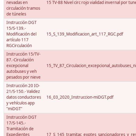
nevadas en
15 TV-88 Nivel circ rojo vialidad invernal por tun
circulación tramos
de túneles
Instrucción DGT
15/S-139.-
Modificación del
15_S_139_Modificacion_art_117_RGC.pdf
artículo 117
RGCirculación
Instrucción 15/TV-
87.-Circulación
excepcional
15_TV_87_Circulacion_excepcional_autobuses_ni
autobuses y veh
pesados por nieve
Instrucción 20 IO-
21/S-150.- Validez
datos conductores
16_03_2020_Instruccion-miDGT.pdf
y vehículos app
"miDGT"
Instrucción DGT
17/S-145.-
Tramitación de
Expedientes
17_S_145_tramitac_exptes_sancionadores_y_res