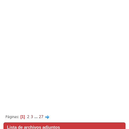
2
3
...
27
Páginas
1
Lista de archivos adjuntos