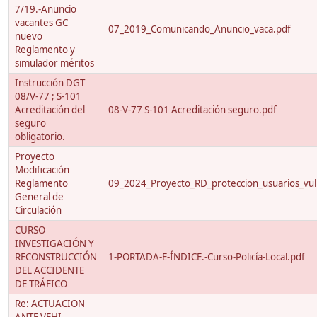
7/19.-Anuncio
vacantes GC
07_2019_Comunicando_Anuncio_vaca.pdf
nuevo
Reglamento y
simulador méritos
Instrucción DGT
08/V-77 ; S-101
Acreditación del
08-V-77 S-101 Acreditación seguro.pdf
seguro
obligatorio.
Proyecto
Modificación
Reglamento
09_2024_Proyecto_RD_proteccion_usuarios_vuln
General de
Circulación
CURSO
INVESTIGACIÓN Y
RECONSTRUCCIÓN
1-PORTADA-E-ÍNDICE.-Curso-Policía-Local.pdf
DEL ACCIDENTE
DE TRÁFICO
Re: ACTUACION