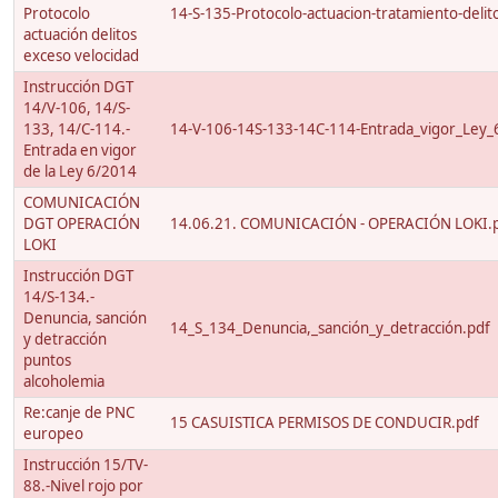
Protocolo
14-S-135-Protocolo-actuacion-tratamiento-delito
actuación delitos
exceso velocidad
Instrucción DGT
14/V-106, 14/S-
133, 14/C-114.-
14-V-106-14S-133-14C-114-Entrada_vigor_Ley_
Entrada en vigor
de la Ley 6/2014
COMUNICACIÓN
DGT OPERACIÓN
14.06.21. COMUNICACIÓN - OPERACIÓN LOKI.
LOKI
Instrucción DGT
14/S-134.-
Denuncia, sanción
14_S_134_Denuncia,_sanción_y_detracción.pdf
y detracción
puntos
alcoholemia
Re:canje de PNC
15 CASUISTICA PERMISOS DE CONDUCIR.pdf
europeo
Instrucción 15/TV-
88.-Nivel rojo por