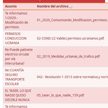
Asunto
Nombre del archivo
Te informamos
1/2020.-
01_2020_Comunicando_Modificacion_permisos.
Modificación de
permisos
PERMISOS
CONDUCCION
02-COND-22 Validez permisos ucranianos.pdf
UCRANIA
Re:Puede patinete
electrico circular
02_2019_Medidas_urbanas_de_trafico.pdf
por vía
interurbana?
Re:CUANTÍA
SEGURO
042 - Resolución 1-2013 sobre normativa y nor
TRANSPORTE
ESCOLAR
EL TASER, LO QUE
NADIE QUISO
05_taser_lo_que_nadie_159.pdf
DECIRLE NUNCA
Te informamos