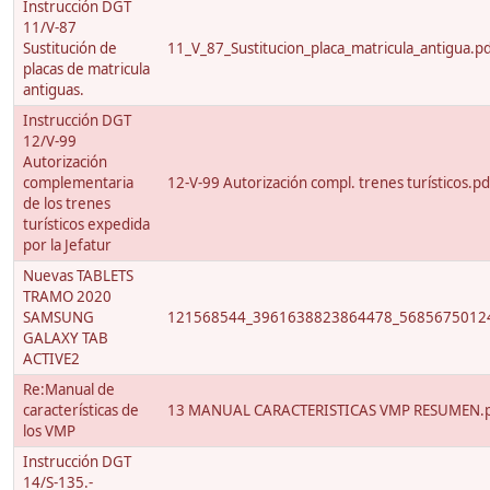
Instrucción DGT
11/V-87
Sustitución de
11_V_87_Sustitucion_placa_matricula_antigua.p
placas de matricula
antiguas.
Instrucción DGT
12/V-99
Autorización
complementaria
12-V-99 Autorización compl. trenes turísticos.pd
de los trenes
turísticos expedida
por la Jefatur
Nuevas TABLETS
TRAMO 2020
SAMSUNG
121568544_3961638823864478_56856750124
GALAXY TAB
ACTIVE2
Re:Manual de
características de
13 MANUAL CARACTERISTICAS VMP RESUMEN.
los VMP
Instrucción DGT
14/S-135.-