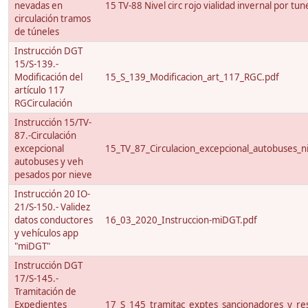
nevadas en
15 TV-88 Nivel circ rojo vialidad invernal por tun
circulación tramos
de túneles
Instrucción DGT
15/S-139.-
Modificación del
15_S_139_Modificacion_art_117_RGC.pdf
artículo 117
RGCirculación
Instrucción 15/TV-
87.-Circulación
excepcional
15_TV_87_Circulacion_excepcional_autobuses_ni
autobuses y veh
pesados por nieve
Instrucción 20 IO-
21/S-150.- Validez
datos conductores
16_03_2020_Instruccion-miDGT.pdf
y vehículos app
"miDGT"
Instrucción DGT
17/S-145.-
Tramitación de
Expedientes
17_S_145_tramitac_exptes_sancionadores_y_res