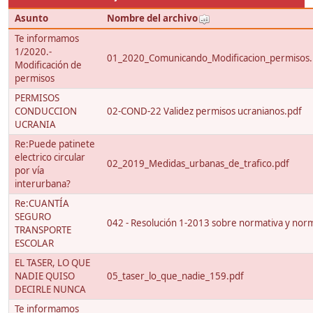
Asunto
Nombre del archivo
Te informamos
1/2020.-
01_2020_Comunicando_Modificacion_permisos.
Modificación de
permisos
PERMISOS
CONDUCCION
02-COND-22 Validez permisos ucranianos.pdf
UCRANIA
Re:Puede patinete
electrico circular
02_2019_Medidas_urbanas_de_trafico.pdf
por vía
interurbana?
Re:CUANTÍA
SEGURO
042 - Resolución 1-2013 sobre normativa y nor
TRANSPORTE
ESCOLAR
EL TASER, LO QUE
NADIE QUISO
05_taser_lo_que_nadie_159.pdf
DECIRLE NUNCA
Te informamos