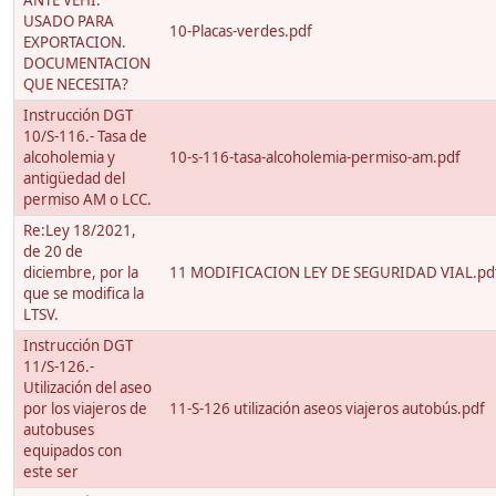
ANTE VEHI.
USADO PARA
10-Placas-verdes.pdf
EXPORTACION.
DOCUMENTACION
QUE NECESITA?
Instrucción DGT
10/S-116.- Tasa de
alcoholemia y
10-s-116-tasa-alcoholemia-permiso-am.pdf
antigüedad del
permiso AM o LCC.
Re:Ley 18/2021,
de 20 de
diciembre, por la
11 MODIFICACION LEY DE SEGURIDAD VIAL.pd
que se modifica la
LTSV.
Instrucción DGT
11/S-126.-
Utilización del aseo
por los viajeros de
11-S-126 utilización aseos viajeros autobús.pdf
autobuses
equipados con
este ser