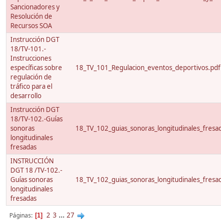
Sancionadores y
Resolución de
Recursos SOA
Instrucción DGT
18/TV-101.-
Instrucciones
específicas sobre
18_TV_101_Regulacion_eventos_deportivos.pdf
regulación de
tráfico para el
desarrollo
Instrucción DGT
18/TV-102.-Guías
sonoras
18_TV_102_guias_sonoras_longitudinales_fresa
longitudinales
fresadas
INSTRUCCIÓN
DGT 18 /TV-102.-
Guías sonoras
18_TV_102_guias_sonoras_longitudinales_fresa
longitudinales
fresadas
2
3
...
27
Páginas
1