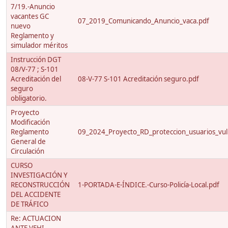
7/19.-Anuncio
vacantes GC
07_2019_Comunicando_Anuncio_vaca.pdf
nuevo
Reglamento y
simulador méritos
Instrucción DGT
08/V-77 ; S-101
Acreditación del
08-V-77 S-101 Acreditación seguro.pdf
seguro
obligatorio.
Proyecto
Modificación
Reglamento
09_2024_Proyecto_RD_proteccion_usuarios_vuln
General de
Circulación
CURSO
INVESTIGACIÓN Y
RECONSTRUCCIÓN
1-PORTADA-E-ÍNDICE.-Curso-Policía-Local.pdf
DEL ACCIDENTE
DE TRÁFICO
Re: ACTUACION