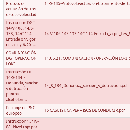
Protocolo
14-S-135-Protocolo-actuacion-tratamiento-delito
actuación delitos
exceso velocidad
Instrucción DGT
14/V-106, 14/S-
133, 14/C-114.-
14-V-106-14S-133-14C-114-Entrada_vigor_Ley_
Entrada en vigor
de la Ley 6/2014
COMUNICACIÓN
DGT OPERACIÓN
14.06.21. COMUNICACIÓN - OPERACIÓN LOKI.
LOKI
Instrucción DGT
14/S-134.-
Denuncia, sanción
14_S_134_Denuncia,_sanción_y_detracción.pdf
y detracción
puntos
alcoholemia
Re:canje de PNC
15 CASUISTICA PERMISOS DE CONDUCIR.pdf
europeo
Instrucción 15/TV-
88.-Nivel rojo por