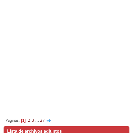
2
3
...
27
Páginas
1
Lista de archivos adjuntos