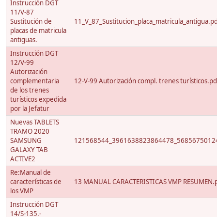
Instrucción DGT
11/V-87
Sustitución de
11_V_87_Sustitucion_placa_matricula_antigua.p
placas de matricula
antiguas.
Instrucción DGT
12/V-99
Autorización
complementaria
12-V-99 Autorización compl. trenes turísticos.pd
de los trenes
turísticos expedida
por la Jefatur
Nuevas TABLETS
TRAMO 2020
SAMSUNG
121568544_3961638823864478_56856750124
GALAXY TAB
ACTIVE2
Re:Manual de
características de
13 MANUAL CARACTERISTICAS VMP RESUMEN.
los VMP
Instrucción DGT
14/S-135.-