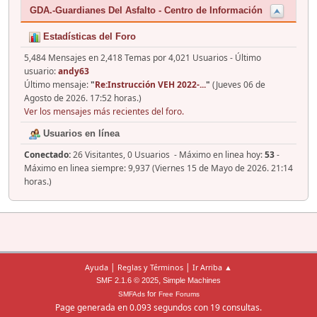
GDA.-Guardianes Del Asfalto - Centro de Información
Estadísticas del Foro
5,484 Mensajes en 2,418 Temas por 4,021 Usuarios - Último
usuario:
andy63
Último mensaje:
"
Re:Instrucción VEH 2022-...
"
(Jueves 06 de
Agosto de 2026. 17:52 horas.)
Ver los mensajes más recientes del foro.
Usuarios en línea
Conectado:
26 Visitantes, 0 Usuarios - Máximo en linea hoy:
53
-
Máximo en linea siempre: 9,937 (Viernes 15 de Mayo de 2026. 21:14
horas.)
|
|
Ayuda
Reglas y Términos
Ir Arriba ▲
,
SMF 2.1.6 © 2025
Simple Machines
for
SMFAds
Free Forums
Page generada en 0.093 segundos con 19 consultas.