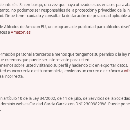
 de interés. Sin embargo, una vez que haya utilizado estos enlaces para 
tanto, no podemos ser responsables de la protección y privacidad de la inf
ad. Debe tener cuidado y consultar la declaración de privacidad aplicable a
de Afiliados de Amazon EU, un programa de publicidad para afiliados dis
aces a
Amazon.es
rmación personal a terceros a menos que tengamos su permiso o la ley n
que creemos que puede ser interesante para usted.
enemos sobre usted visitando su perfil y haciendo clic en exportar datos.
ed es incorrecta o está incompleta, envíenos un correo electrónico a
inf
a incorrecta.
artículo 10 de la Ley 34/2002, de 11 de julio, de Servicios de la Sociedad
ar de dominio web es Caridad García García con DNI 23009823W. Puede pone
.