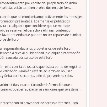
 consentimiento por escrito del propietario de dicho
 colectas están también prohibidos en este foro.
or recuerde que no monitorizamos activamente los mensajes
información presentada. Los mensajes publicados
e invita a cualquiera que considere que un mensaje
 foro se reservan el derecho a eliminar contenido
or favor entienda que pueden no ser capaces de eliminar
bros del foro.
 responsabilidad a los propietarios de este foro,
l derecho a revelar su identidad (o cualquier información
ción causada por su uso de este foro.
Con esta cuenta de usuario que está a punto de registrar,
e validación. También está de acuerdo en no usar
nica para su cuenta, a fin de prevenir su robo.
ción nítida y exacta. Cualquier información que el
necesario, pueden aplicarse las sanciones que se estimen
contactar con su proveedor de acceso a internet. Esto