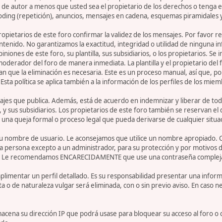
de autor a menos que usted sea el propietario de los derechos o tenga el
oding (repetición), anuncios, mensajes en cadena, esquemas piramidales y
 propietarios de este foro confirmar la validez de los mensajes. Por fav
ntenido. No garantizamos la exactitud, integridad o utilidad de ninguna 
iniones de este foro, su plantilla, sus subsidiarios, o los propietarios. S
 moderador del foro de manera inmediata. La plantilla y el propietario del
n que la eliminación es necesaria. Este es un proceso manual, así que, p
ta política se aplica también a la información de los perfiles de los miem
jes que publica. Además, está de acuerdo en indemnizar y liberar de toda
la, y sus subsidiarios. Los propietarios de este foro también se reservan e
 una queja formal o proceso legal que pueda derivarse de cualquier situa
r su nombre de usuario. Le aconsejamos que utilice un nombre apropiado. 
 persona excepto a un administrador, para su protección y por motivos d
. Le recomendamos ENCARECIDAMENTE que use una contraseña compleja y ú
limentar un perfil detallado. Es su responsabilidad presentar una informa
ta o de naturaleza vulgar será eliminada, con o sin previo aviso. En caso 
acena su dirección IP que podrá usase para bloquear su acceso al foro o 