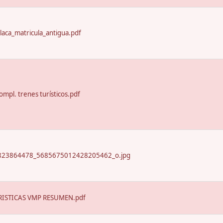
laca_matricula_antigua.pdf
ompl. trenes turísticos.pdf
23864478_5685675012428205462_o.jpg
ISTICAS VMP RESUMEN.pdf