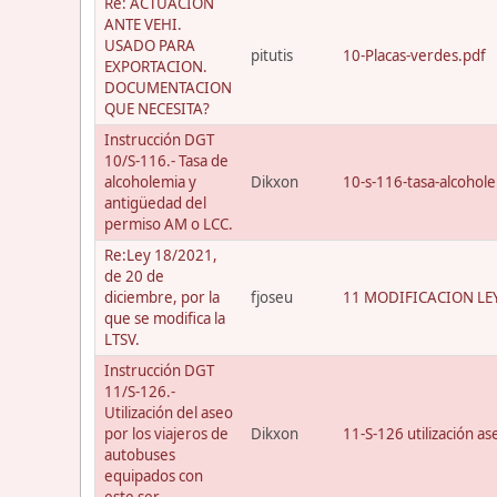
Re: ACTUACION
ANTE VEHI.
USADO PARA
pitutis
10-Placas-verdes.pdf
EXPORTACION.
DOCUMENTACION
QUE NECESITA?
Instrucción DGT
10/S-116.- Tasa de
alcoholemia y
Dikxon
10-s-116-tasa-alcohol
antigüedad del
permiso AM o LCC.
Re:Ley 18/2021,
de 20 de
diciembre, por la
fjoseu
11 MODIFICACION LEY
que se modifica la
LTSV.
Instrucción DGT
11/S-126.-
Utilización del aseo
por los viajeros de
Dikxon
11-S-126 utilización a
autobuses
equipados con
este ser