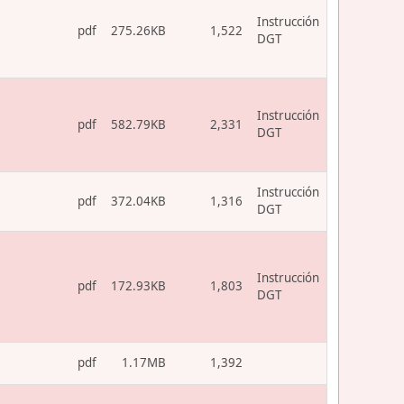
Instrucción
pdf
275.26KB
1,522
DGT
Instrucción
pdf
582.79KB
2,331
DGT
Instrucción
pdf
372.04KB
1,316
DGT
Instrucción
pdf
172.93KB
1,803
DGT
pdf
1.17MB
1,392