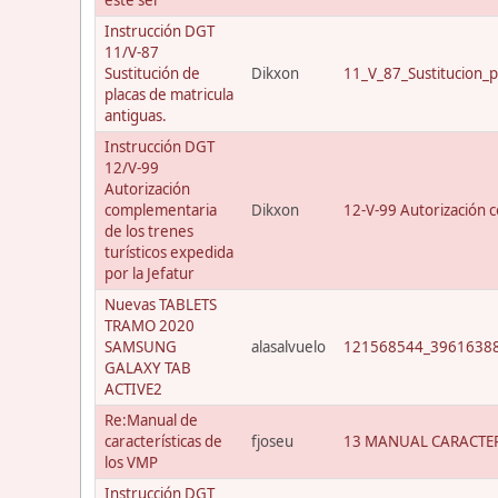
Instrucción DGT
11/V-87
Sustitución de
Dikxon
11_V_87_Sustitucion_p
placas de matricula
antiguas.
Instrucción DGT
12/V-99
Autorización
complementaria
Dikxon
12-V-99 Autorización c
de los trenes
turísticos expedida
por la Jefatur
Nuevas TABLETS
TRAMO 2020
SAMSUNG
alasalvuelo
121568544_39616388
GALAXY TAB
ACTIVE2
Re:Manual de
características de
fjoseu
13 MANUAL CARACTER
los VMP
Instrucción DGT