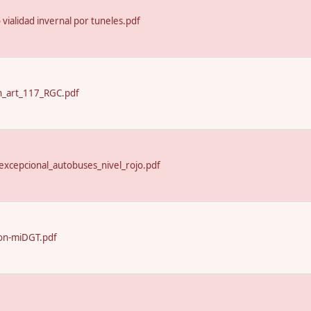
o vialidad invernal por tuneles.pdf
n_art_117_RGC.pdf
excepcional_autobuses_nivel_rojo.pdf
on-miDGT.pdf