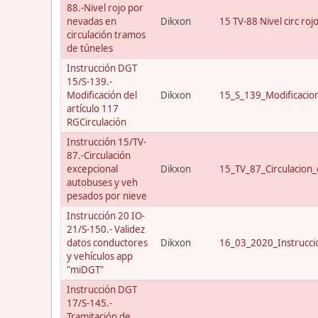
88.-Nivel rojo por
nevadas en
Dikxon
15 TV-88 Nivel circ roj
circulación tramos
de túneles
Instrucción DGT
15/S-139.-
Modificación del
Dikxon
15_S_139_Modificacio
artículo 117
RGCirculación
Instrucción 15/TV-
87.-Circulación
excepcional
Dikxon
15_TV_87_Circulacion_
autobuses y veh
pesados por nieve
Instrucción 20 IO-
21/S-150.- Validez
datos conductores
Dikxon
16_03_2020_Instrucci
y vehículos app
"miDGT"
Instrucción DGT
17/S-145.-
Tramitación de