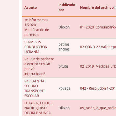
Publicado
Asunto
Nombre del archivo
por
Te informamos
1/2020.-
Dikxon
01_2020_Comunicando
Modificación de
permisos
PERMISOS
patillas
CONDUCCION
02-COND-22 Validez p
anchas
UCRANIA
Re:Puede patinete
electrico circular
pitutis
02_2019_Medidas_urba
por vía
interurbana?
Re:CUANTÍA
SEGURO
Poveda
042 - Resolución 1-20
TRANSPORTE
ESCOLAR
EL TASER, LO QUE
NADIE QUISO
Dikxon
05_taser_lo_que_nadi
DECIRLE NUNCA