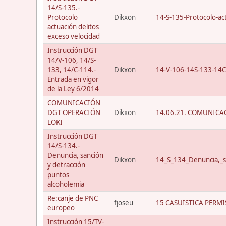
14/S-135.-
Protocolo
Dikxon
14-S-135-Protocolo-act
actuación delitos
exceso velocidad
Instrucción DGT
14/V-106, 14/S-
133, 14/C-114.-
Dikxon
14-V-106-14S-133-14C
Entrada en vigor
de la Ley 6/2014
COMUNICACIÓN
DGT OPERACIÓN
Dikxon
14.06.21. COMUNICAC
LOKI
Instrucción DGT
14/S-134.-
Denuncia, sanción
Dikxon
14_S_134_Denuncia,_s
y detracción
puntos
alcoholemia
Re:canje de PNC
fjoseu
15 CASUISTICA PERMI
europeo
Instrucción 15/TV-