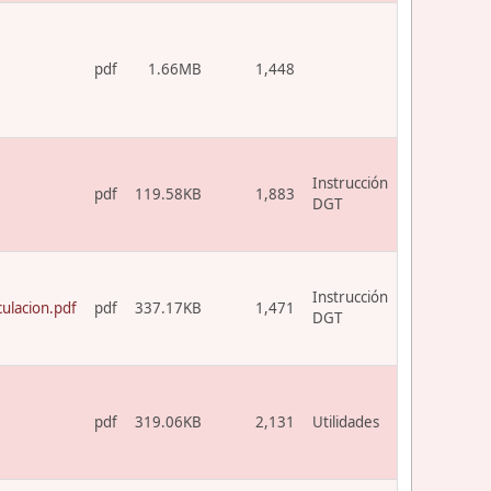
pdf
1.66MB
1,448
Instrucción
pdf
119.58KB
1,883
DGT
Instrucción
ulacion.pdf
pdf
337.17KB
1,471
DGT
pdf
319.06KB
2,131
Utilidades