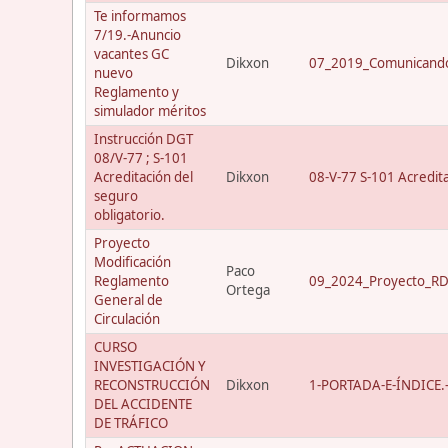
Te informamos
7/19.-Anuncio
vacantes GC
Dikxon
07_2019_Comunicando
nuevo
Reglamento y
simulador méritos
Instrucción DGT
08/V-77 ; S-101
Acreditación del
Dikxon
08-V-77 S-101 Acredit
seguro
obligatorio.
Proyecto
Modificación
Paco
Reglamento
09_2024_Proyecto_RD_
Ortega
General de
Circulación
CURSO
INVESTIGACIÓN Y
RECONSTRUCCIÓN
Dikxon
1-PORTADA-E-ÍNDICE.-C
DEL ACCIDENTE
DE TRÁFICO