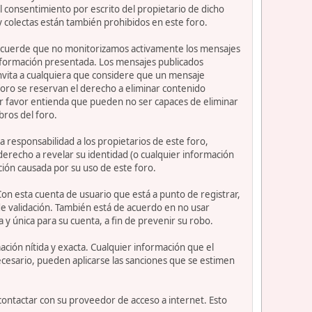
 consentimiento por escrito del propietario de dicho
 colectas están también prohibidos en este foro.
or recuerde que no monitorizamos activamente los mensajes
información presentada. Los mensajes publicados
e invita a cualquiera que considere que un mensaje
 foro se reservan el derecho a eliminar contenido
or favor entienda que pueden no ser capaces de eliminar
bros del foro.
 responsabilidad a los propietarios de este foro,
l derecho a revelar su identidad (o cualquier información
ción causada por su uso de este foro.
Con esta cuenta de usuario que está a punto de registrar,
e validación. También está de acuerdo en no usar
nica para su cuenta, a fin de prevenir su robo.
ción nítida y exacta. Cualquier información que el
necesario, pueden aplicarse las sanciones que se estimen
contactar con su proveedor de acceso a internet. Esto