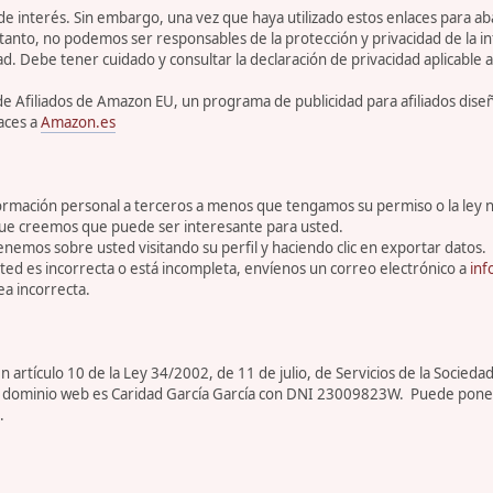
 de interés. Sin embargo, una vez que haya utilizado estos enlaces para 
tanto, no podemos ser responsables de la protección y privacidad de la inf
ad. Debe tener cuidado y consultar la declaración de privacidad aplicable a
de Afiliados de Amazon EU, un programa de publicidad para afiliados dis
aces a
Amazon.es
rmación personal a terceros a menos que tengamos su permiso o la ley n
que creemos que puede ser interesante para usted.
enemos sobre usted visitando su perfil y haciendo clic en exportar datos.
ed es incorrecta o está incompleta, envíenos un correo electrónico a
inf
a incorrecta.
artículo 10 de la Ley 34/2002, de 11 de julio, de Servicios de la Sociedad
ar de dominio web es Caridad García García con DNI 23009823W. Puede pone
.