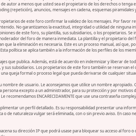
de autor a menos que usted sea el propietario de los derechos o tenga el
oding (repetición), anuncios, mensajes en cadena, esquemas piramidales y
 propietarios de este foro confirmar la validez de los mensajes. Por fav
ntenido. No garantizamos la exactitud, integridad o utilidad de ninguna 
iniones de este foro, su plantilla, sus subsidiarios, o los propietarios. S
 moderador del foro de manera inmediata. La plantilla y el propietario del
n que la eliminación es necesaria. Este es un proceso manual, así que, p
ta política se aplica también a la información de los perfiles de los miem
jes que publica. Además, está de acuerdo en indemnizar y liberar de toda
la, y sus subsidiarios. Los propietarios de este foro también se reservan e
 una queja formal o proceso legal que pueda derivarse de cualquier situa
r su nombre de usuario. Le aconsejamos que utilice un nombre apropiado. 
 persona excepto a un administrador, para su protección y por motivos d
. Le recomendamos ENCARECIDAMENTE que use una contraseña compleja y ú
limentar un perfil detallado. Es su responsabilidad presentar una informa
ta o de naturaleza vulgar será eliminada, con o sin previo aviso. En caso 
acena su dirección IP que podrá usase para bloquear su acceso al foro o 