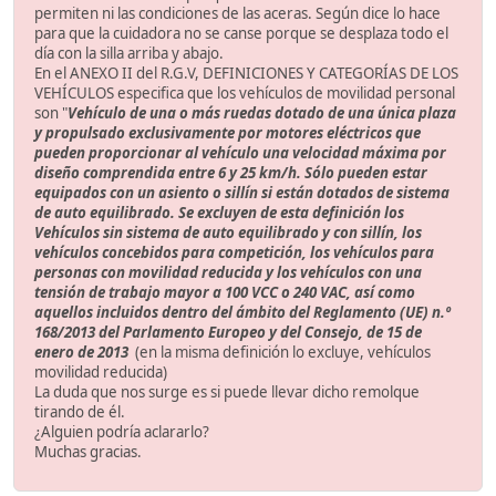
permiten ni las condiciones de las aceras. Según dice lo hace
para que la cuidadora no se canse porque se desplaza todo el
día con la silla arriba y abajo.
En el ANEXO II del R.G.V, DEFINICIONES Y CATEGORÍAS DE LOS
VEHÍCULOS especifica que los vehículos de movilidad personal
son "
Vehículo de una o más ruedas dotado de una única plaza
y propulsado exclusivamente por motores eléctricos que
pueden proporcionar al vehículo una velocidad máxima por
diseño comprendida entre 6 y 25 km/h. Sólo pueden estar
equipados con un asiento o sillín si están dotados de sistema
de auto equilibrado. Se excluyen de esta definición los
Vehículos sin sistema de auto equilibrado y con sillín, los
vehículos concebidos para competición, los vehículos para
personas con movilidad reducida y los vehículos con una
tensión de trabajo mayor a 100 VCC o 240 VAC, así como
aquellos incluidos dentro del ámbito del Reglamento (UE) n.º
168/2013 del Parlamento Europeo y del Consejo, de 15 de
enero de 2013
(en la misma definición lo excluye, vehículos
movilidad reducida)
La duda que nos surge es si puede llevar dicho remolque
tirando de él.
¿Alguien podría aclararlo?
Muchas gracias.