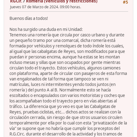
RGCir.
/
Romería (vehículos y restricciones)
#5
Jueves 07 de Marzo de 2024. 09:00 horas.
Buenos días a todos!
Nos ha surgido una duda en mi Unidad:
Tenemos una romería que circula por casco urbano y durante
un pequeño tramo por una comarcal, dicha romería está
formada por vehículos y remolques de todo índole los cuales,
al igual que las cabalgatas de Reyes, son modificados para que
puedan ir personas encima, aunque ha estas se les montan
incluso mesas y sillas que son ocupados por gente mientras
circulan todo el trayecto. Estos vehículos, algunos camiones
con plataforma, aparte de circular con pasajeros de esta forma
van engalonados de tal forma que tampoco se ven ni
matrículas, luces ni intermitentes yendo todos juntos (en
romería ) del punto A al B. Normalmente esto se hacía
escoltados o encapsulados con varios motoristas y coches que
los acompañaban todo el trayecto pero en vías abiertas al
tráfico. La diferencia que yo veo es que las Cabalgatas de
Reyes, pruebas ciclistas, etc... dichos actos se realizan con la
circulación cerrada, sin riesgo de que otros usuarios circulen
temporalmente por ella por lo cual con esta "privatización de la
vía" se supone que no habría que cumplir los preceptos del
R.G.Circ. durante el desarrollo de la actividad y los tramos de