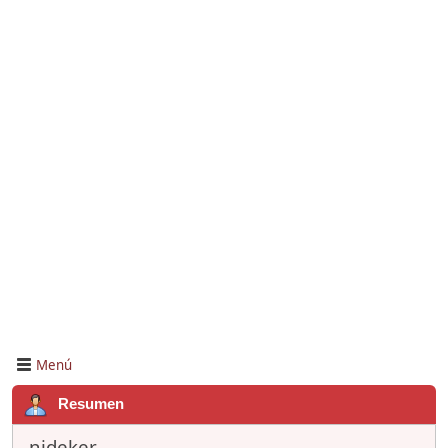
Menú
Resumen
nideker