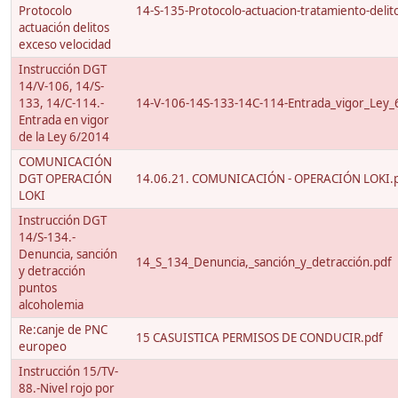
Protocolo
14-S-135-Protocolo-actuacion-tratamiento-delito
actuación delitos
exceso velocidad
Instrucción DGT
14/V-106, 14/S-
133, 14/C-114.-
14-V-106-14S-133-14C-114-Entrada_vigor_Ley_
Entrada en vigor
de la Ley 6/2014
COMUNICACIÓN
DGT OPERACIÓN
14.06.21. COMUNICACIÓN - OPERACIÓN LOKI.
LOKI
Instrucción DGT
14/S-134.-
Denuncia, sanción
14_S_134_Denuncia,_sanción_y_detracción.pdf
y detracción
puntos
alcoholemia
Re:canje de PNC
15 CASUISTICA PERMISOS DE CONDUCIR.pdf
europeo
Instrucción 15/TV-
88.-Nivel rojo por