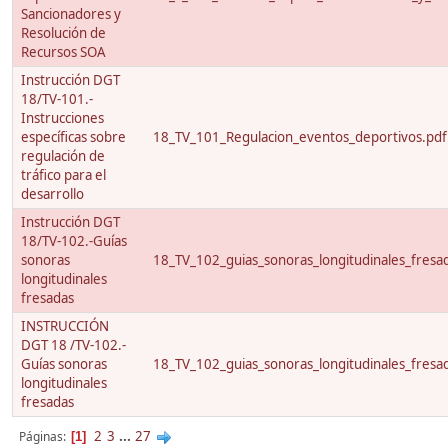
Sancionadores y
Resolución de
Recursos SOA
Instrucción DGT
18/TV-101.-
Instrucciones
específicas sobre
18_TV_101_Regulacion_eventos_deportivos.pdf
regulación de
tráfico para el
desarrollo
Instrucción DGT
18/TV-102.-Guías
sonoras
18_TV_102_guias_sonoras_longitudinales_fresa
longitudinales
fresadas
INSTRUCCIÓN
DGT 18 /TV-102.-
Guías sonoras
18_TV_102_guias_sonoras_longitudinales_fresa
longitudinales
fresadas
2
3
...
27
Páginas
1