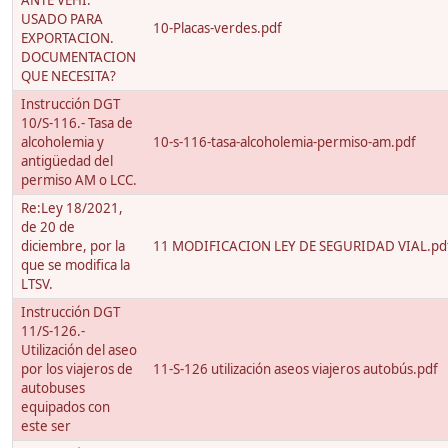
ANTE VEHI.
USADO PARA
10-Placas-verdes.pdf
EXPORTACION.
DOCUMENTACION
QUE NECESITA?
Instrucción DGT
10/S-116.- Tasa de
alcoholemia y
10-s-116-tasa-alcoholemia-permiso-am.pdf
antigüedad del
permiso AM o LCC.
Re:Ley 18/2021,
de 20 de
diciembre, por la
11 MODIFICACION LEY DE SEGURIDAD VIAL.pd
que se modifica la
LTSV.
Instrucción DGT
11/S-126.-
Utilización del aseo
por los viajeros de
11-S-126 utilización aseos viajeros autobús.pdf
autobuses
equipados con
este ser