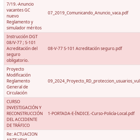
7/19.-Anuncio
vacantes GC
07_2019_Comunicando_Anuncio_vaca.pdf
nuevo
Reglamento y
simulador méritos
Instrucción DGT
08/V-77 ; S-101
Acreditación del
08-V-77 S-101 Acreditación seguro.pdf
seguro
obligatorio.
Proyecto
Modificación
Reglamento
09_2024_Proyecto_RD_proteccion_usuarios_vuln
General de
Circulación
CURSO
INVESTIGACIÓN Y
RECONSTRUCCIÓN
1-PORTADA-E-ÍNDICE.-Curso-Policía-Local.pdf
DEL ACCIDENTE
DE TRÁFICO
Re: ACTUACION