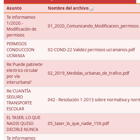
Asunto
Nombre del archivo
Te informamos
1/2020.-
01_2020_Comunicando_Modificacion_permisos.
Modificación de
permisos
PERMISOS
CONDUCCION
02-COND-22 Validez permisos ucranianos.pdf
UCRANIA
Re:Puede patinete
electrico circular
02_2019_Medidas_urbanas_de_trafico.pdf
por vía
interurbana?
Re:CUANTÍA
SEGURO
042 - Resolución 1-2013 sobre normativa y nor
TRANSPORTE
ESCOLAR
EL TASER, LO QUE
NADIE QUISO
05_taser_lo_que_nadie_159.pdf
DECIRLE NUNCA
Te informamos