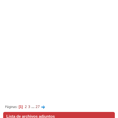
2
3
...
27
Páginas
1
Lista de archivos adjuntos