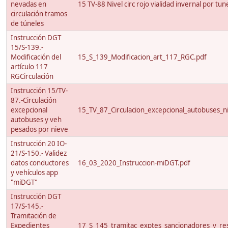
nevadas en
15 TV-88 Nivel circ rojo vialidad invernal por tun
circulación tramos
de túneles
Instrucción DGT
15/S-139.-
Modificación del
15_S_139_Modificacion_art_117_RGC.pdf
artículo 117
RGCirculación
Instrucción 15/TV-
87.-Circulación
excepcional
15_TV_87_Circulacion_excepcional_autobuses_ni
autobuses y veh
pesados por nieve
Instrucción 20 IO-
21/S-150.- Validez
datos conductores
16_03_2020_Instruccion-miDGT.pdf
y vehículos app
"miDGT"
Instrucción DGT
17/S-145.-
Tramitación de
Expedientes
17_S_145_tramitac_exptes_sancionadores_y_res