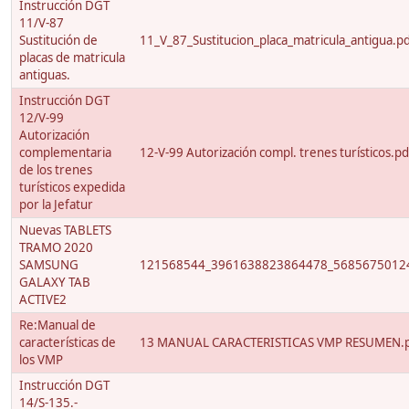
Instrucción DGT
11/V-87
Sustitución de
11_V_87_Sustitucion_placa_matricula_antigua.p
placas de matricula
antiguas.
Instrucción DGT
12/V-99
Autorización
complementaria
12-V-99 Autorización compl. trenes turísticos.pd
de los trenes
turísticos expedida
por la Jefatur
Nuevas TABLETS
TRAMO 2020
SAMSUNG
121568544_3961638823864478_56856750124
GALAXY TAB
ACTIVE2
Re:Manual de
características de
13 MANUAL CARACTERISTICAS VMP RESUMEN.
los VMP
Instrucción DGT
14/S-135.-