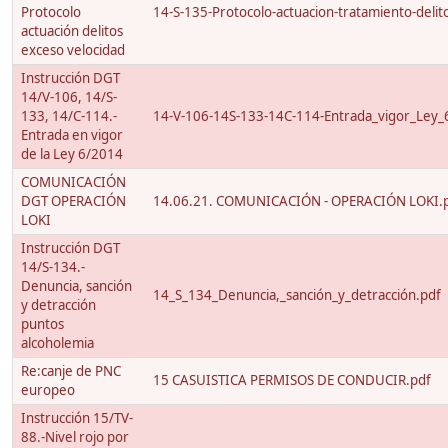
Protocolo
14-S-135-Protocolo-actuacion-tratamiento-delito
actuación delitos
exceso velocidad
Instrucción DGT
14/V-106, 14/S-
133, 14/C-114.-
14-V-106-14S-133-14C-114-Entrada_vigor_Ley_
Entrada en vigor
de la Ley 6/2014
COMUNICACIÓN
DGT OPERACIÓN
14.06.21. COMUNICACIÓN - OPERACIÓN LOKI.
LOKI
Instrucción DGT
14/S-134.-
Denuncia, sanción
14_S_134_Denuncia,_sanción_y_detracción.pdf
y detracción
puntos
alcoholemia
Re:canje de PNC
15 CASUISTICA PERMISOS DE CONDUCIR.pdf
europeo
Instrucción 15/TV-
88.-Nivel rojo por