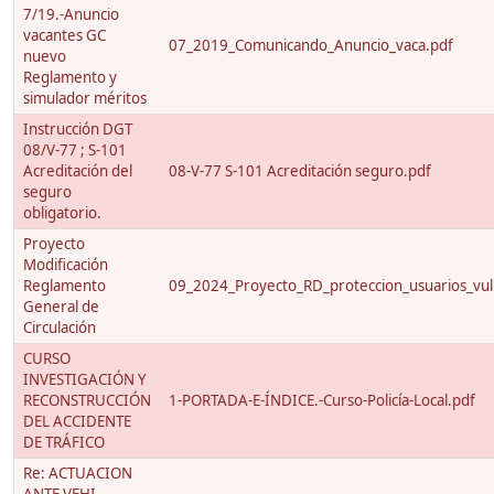
7/19.-Anuncio
vacantes GC
07_2019_Comunicando_Anuncio_vaca.pdf
nuevo
Reglamento y
simulador méritos
Instrucción DGT
08/V-77 ; S-101
Acreditación del
08-V-77 S-101 Acreditación seguro.pdf
seguro
obligatorio.
Proyecto
Modificación
Reglamento
09_2024_Proyecto_RD_proteccion_usuarios_vuln
General de
Circulación
CURSO
INVESTIGACIÓN Y
RECONSTRUCCIÓN
1-PORTADA-E-ÍNDICE.-Curso-Policía-Local.pdf
DEL ACCIDENTE
DE TRÁFICO
Re: ACTUACION