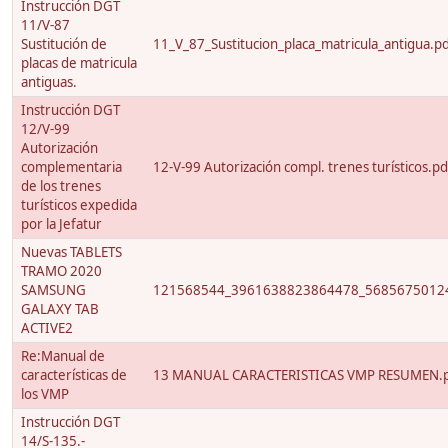
Instrucción DGT
11/V-87
Sustitución de
11_V_87_Sustitucion_placa_matricula_antigua.p
placas de matricula
antiguas.
Instrucción DGT
12/V-99
Autorización
complementaria
12-V-99 Autorización compl. trenes turísticos.pd
de los trenes
turísticos expedida
por la Jefatur
Nuevas TABLETS
TRAMO 2020
SAMSUNG
121568544_3961638823864478_56856750124
GALAXY TAB
ACTIVE2
Re:Manual de
características de
13 MANUAL CARACTERISTICAS VMP RESUMEN.
los VMP
Instrucción DGT
14/S-135.-