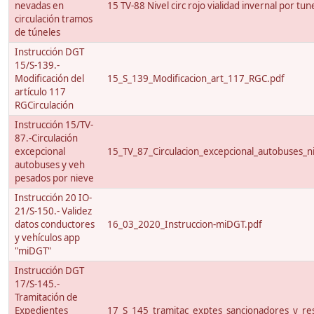
nevadas en
15 TV-88 Nivel circ rojo vialidad invernal por tun
circulación tramos
de túneles
Instrucción DGT
15/S-139.-
Modificación del
15_S_139_Modificacion_art_117_RGC.pdf
artículo 117
RGCirculación
Instrucción 15/TV-
87.-Circulación
excepcional
15_TV_87_Circulacion_excepcional_autobuses_ni
autobuses y veh
pesados por nieve
Instrucción 20 IO-
21/S-150.- Validez
datos conductores
16_03_2020_Instruccion-miDGT.pdf
y vehículos app
"miDGT"
Instrucción DGT
17/S-145.-
Tramitación de
Expedientes
17_S_145_tramitac_exptes_sancionadores_y_res