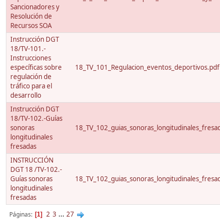
Sancionadores y
Resolución de
Recursos SOA
Instrucción DGT
18/TV-101.-
Instrucciones
específicas sobre
18_TV_101_Regulacion_eventos_deportivos.pdf
regulación de
tráfico para el
desarrollo
Instrucción DGT
18/TV-102.-Guías
sonoras
18_TV_102_guias_sonoras_longitudinales_fresa
longitudinales
fresadas
INSTRUCCIÓN
DGT 18 /TV-102.-
Guías sonoras
18_TV_102_guias_sonoras_longitudinales_fresa
longitudinales
fresadas
2
3
...
27
Páginas
1