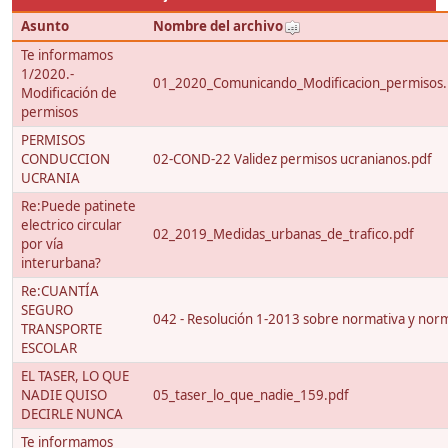
Asunto
Nombre del archivo
Te informamos
1/2020.-
01_2020_Comunicando_Modificacion_permisos.
Modificación de
permisos
PERMISOS
CONDUCCION
02-COND-22 Validez permisos ucranianos.pdf
UCRANIA
Re:Puede patinete
electrico circular
02_2019_Medidas_urbanas_de_trafico.pdf
por vía
interurbana?
Re:CUANTÍA
SEGURO
042 - Resolución 1-2013 sobre normativa y nor
TRANSPORTE
ESCOLAR
EL TASER, LO QUE
NADIE QUISO
05_taser_lo_que_nadie_159.pdf
DECIRLE NUNCA
Te informamos