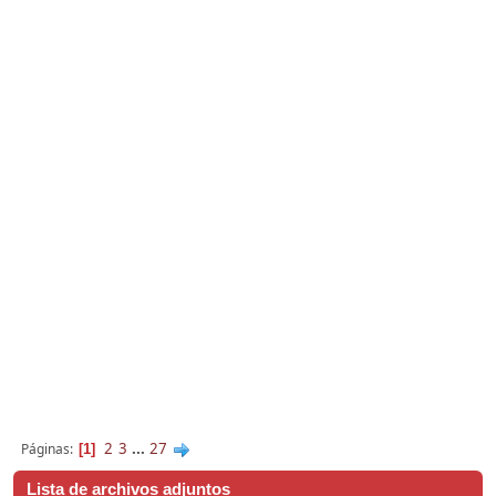
2
3
...
27
Páginas
1
Lista de archivos adjuntos