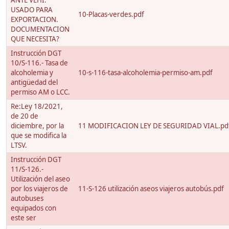
ANTE VEHI.
USADO PARA
10-Placas-verdes.pdf
EXPORTACION.
DOCUMENTACION
QUE NECESITA?
Instrucción DGT
10/S-116.- Tasa de
alcoholemia y
10-s-116-tasa-alcoholemia-permiso-am.pdf
antigüedad del
permiso AM o LCC.
Re:Ley 18/2021,
de 20 de
diciembre, por la
11 MODIFICACION LEY DE SEGURIDAD VIAL.pd
que se modifica la
LTSV.
Instrucción DGT
11/S-126.-
Utilización del aseo
por los viajeros de
11-S-126 utilización aseos viajeros autobús.pdf
autobuses
equipados con
este ser