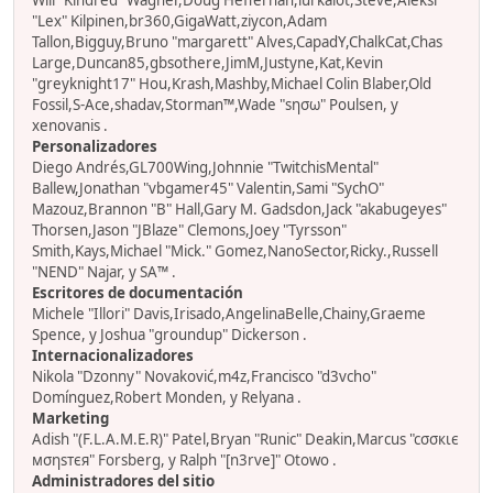
Will "Kindred" Wagner,Doug Heffernan,lurkalot,Steve,Aleksi
"Lex" Kilpinen,br360,GigaWatt,ziycon,Adam
Tallon,Bigguy,Bruno "margarett" Alves,CapadY,ChalkCat,Chas
Large,Duncan85,gbsothere,JimM,Justyne,Kat,Kevin
"greyknight17" Hou,Krash,Mashby,Michael Colin Blaber,Old
Fossil,S-Ace,shadav,Storman™,Wade "sησω" Poulsen, y
xenovanis .
Personalizadores
Diego Andrés,GL700Wing,Johnnie "TwitchisMental"
Ballew,Jonathan "vbgamer45" Valentin,Sami "SychO"
Mazouz,Brannon "B" Hall,Gary M. Gadsdon,Jack "akabugeyes"
Thorsen,Jason "JBlaze" Clemons,Joey "Tyrsson"
Smith,Kays,Michael "Mick." Gomez,NanoSector,Ricky.,Russell
"NEND" Najar, y SA™ .
Escritores de documentación
Michele "Illori" Davis,Irisado,AngelinaBelle,Chainy,Graeme
Spence, y Joshua "groundup" Dickerson .
Internacionalizadores
Nikola "Dzonny" Novaković,m4z,Francisco "d3vcho"
Domínguez,Robert Monden, y Relyana .
Marketing
Adish "(F.L.A.M.E.R)" Patel,Bryan "Runic" Deakin,Marcus "cσσкιє
мσηѕтєя" Forsberg, y Ralph "[n3rve]" Otowo .
Administradores del sitio