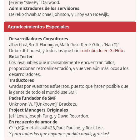
Jeremy "SleePy" Darwood.
Administradores de los servidores
Derek Schwab,Michael Johnson, y Liroy van Hoewijk.
Agradecimientos Especiales
Desarrolladores Consultores
albertlast,Brett Flannigan,Mark Rose,René-Gilles "Nao 尚"
Deberdt,tinoest, y todos los que han
contribuido en GitHub
.
Beta Tester
Los invaluables que incansablemente encuentran fallos,
proporcionan retroalimentación, y vuelven aún más locos a los
desarrolladores.
Traductores
Gracias por vuestros esfuerzos, puesto que hacen posible que
la gente de todo el mundo use SMF.
Padre fundador de SMF
Unknown W. "[Unknown]" Brackets.
Project Managers Originales
Jeff Lewis,Joseph Fung, y David Recordon.
En recuerdo de amor de
Crip,K@,metallica48423,Paul_Pauline, y Rock Lee .
Y para todos los que hayamos podido omitir, ¡gracias!