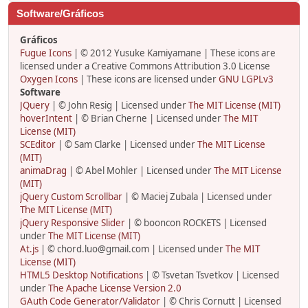
Software/Gráficos
Gráficos
Fugue Icons
| © 2012 Yusuke Kamiyamane | These icons are
licensed under a Creative Commons Attribution 3.0 License
Oxygen Icons
| These icons are licensed under
GNU LGPLv3
Software
JQuery
| © John Resig | Licensed under
The MIT License (MIT)
hoverIntent
| © Brian Cherne | Licensed under
The MIT
License (MIT)
SCEditor
| © Sam Clarke | Licensed under
The MIT License
(MIT)
animaDrag
| © Abel Mohler | Licensed under
The MIT License
(MIT)
jQuery Custom Scrollbar
| © Maciej Zubala | Licensed under
The MIT License (MIT)
jQuery Responsive Slider
| © booncon ROCKETS | Licensed
under
The MIT License (MIT)
At.js
| © chord.luo@gmail.com | Licensed under
The MIT
License (MIT)
HTML5 Desktop Notifications
| © Tsvetan Tsvetkov | Licensed
under
The Apache License Version 2.0
GAuth Code Generator/Validator
| © Chris Cornutt | Licensed