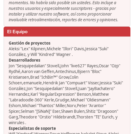
momentos. No habría sido posible sin ustedes. Esto incluye a
nuestros usuarios y especialmente suscriptores - gracias por
instalar y utilizar nuestro software, así como proporcionar
invaluable retroalimentación, reportes de errores y opiniones.
El Equipo
Gestión de proyectos
Aleksi "Lex" Kilpinen,Michele "Illori" Davis,Jessica "Suki"
González, y Will "Kindred" Wagner .
Desarrolladores
Jon "Sesquipedalian" Stovell,John "live627" Rayes,Oscar "Ozp"
Rydhé,Aaron van Geffen,Antechinus,Bjoern "Bloc"
Kristiansen,Brad "IchBin™" Grow,Colin
Schoen,emanuele,Hendrik Jan "Compuart" Visser,Jessica "Suki"
González,Jon "Sesquipedalian" Stovell,Juan "JayBachatero"
Hernandez,Karl "RegularExpression" Benson,Matthew
"Labradoodle-360" Kerle,Grudge,Michael "Oldiesmann"
Eshom,Michael "Thantos" Miller,Norv,Peter "Arantor"
Spicer,Selman "[SiNaN]" Eser,Shawn Bulen,Shitiz "Dragooon"
Garg,Theodore "Orstio" Hildebrandt,Thorsten "TE" Eurich, y
winrules .
Especialistas de soporte