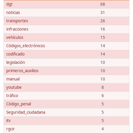
dgt
68
noticias
31
transportes
26
infracciones
16
vehículos
15
Códigos_electrónicos
14
codificado
14
legislación
10
primeros_auxilios
10
manual
10
youtube
8
tráfico
6
Código_penal
5
Seguridad_ciudadana
5
itv
5
rgcir
4