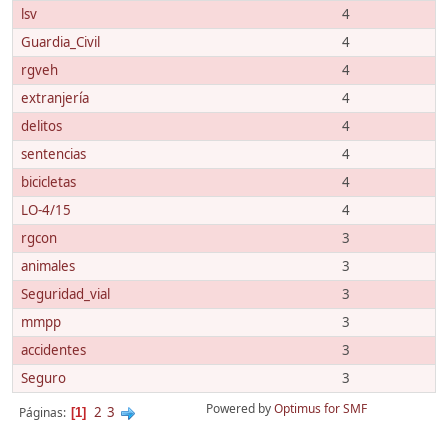
lsv
4
Guardia_Civil
4
rgveh
4
extranjería
4
delitos
4
sentencias
4
bicicletas
4
LO-4/15
4
rgcon
3
animales
3
Seguridad_vial
3
mmpp
3
accidentes
3
Seguro
3
Powered by
Optimus for SMF
2
3
Páginas
1