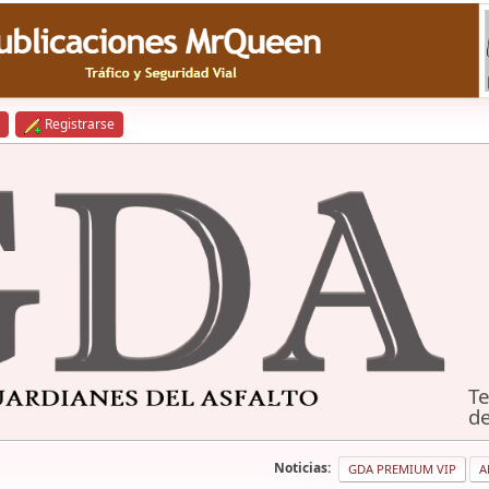
Registrarse
Te
de
Noticias:
GDA PREMIUM VIP
A