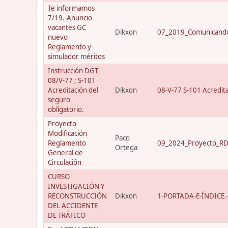
Te informamos
7/19.-Anuncio
vacantes GC
Dikxon
07_2019_Comunicando
nuevo
Reglamento y
simulador méritos
Instrucción DGT
08/V-77 ; S-101
Acreditación del
Dikxon
08-V-77 S-101 Acredit
seguro
obligatorio.
Proyecto
Modificación
Paco
Reglamento
09_2024_Proyecto_RD_
Ortega
General de
Circulación
CURSO
INVESTIGACIÓN Y
RECONSTRUCCIÓN
Dikxon
1-PORTADA-E-ÍNDICE.-C
DEL ACCIDENTE
DE TRÁFICO