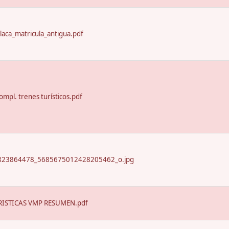
laca_matricula_antigua.pdf
ompl. trenes turísticos.pdf
23864478_5685675012428205462_o.jpg
ISTICAS VMP RESUMEN.pdf