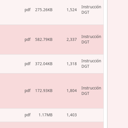
Instrucción
pdf
275.26KB
1,524
DGT
Instrucción
pdf
582.79KB
2,337
DGT
Instrucción
pdf
372.04KB
1,318
DGT
Instrucción
pdf
172.93KB
1,804
DGT
pdf
1.17MB
1,403