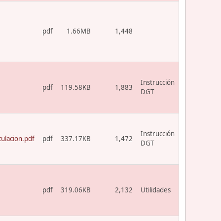
pdf
1.66MB
1,448
Instrucción
pdf
119.58KB
1,883
DGT
Instrucción
ulacion.pdf
pdf
337.17KB
1,472
DGT
pdf
319.06KB
2,132
Utilidades