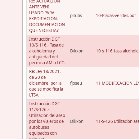
Re: ACTUACION
ANTE VEHI.
USADO PARA
pitutis
10-Placas-verdes.pdf
EXPORTACION.
DOCUMENTACION
QUE NECESITA?
Instrucción DGT
10/S-116.- Tasa de
alcoholemia y
Dikxon
10-s-116-tasa-alcohol
antigüedad del
permiso AM o LCC.
Re:Ley 18/2021,
de 20 de
diciembre, por la
fjoseu
11 MODIFICACION LEY
que se modifica la
LTSV.
Instrucción DGT
11/S-126.-
Utilización del aseo
por los viajeros de
Dikxon
11-S-126 utilización a
autobuses
equipados con
este ser