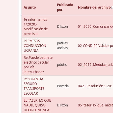
Publicado
Asunto
Nombre del archivo
por
Te informamos
1/2020.-
Dikxon
01_2020_Comunicando
Modificación de
permisos
PERMISOS
patillas
CONDUCCION
02-COND-22 Validez p
anchas
UCRANIA
Re:Puede patinete
electrico circular
pitutis
02_2019_Medidas_urba
por vía
interurbana?
Re:CUANTÍA
SEGURO
Poveda
042 - Resolución 1-20
TRANSPORTE
ESCOLAR
EL TASER, LO QUE
NADIE QUISO
Dikxon
05_taser_lo_que_nadi
DECIRLE NUNCA