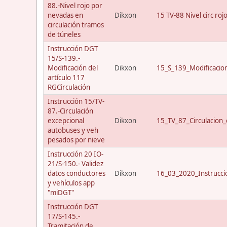
88.-Nivel rojo por
nevadas en
Dikxon
15 TV-88 Nivel circ roj
circulación tramos
de túneles
Instrucción DGT
15/S-139.-
Modificación del
Dikxon
15_S_139_Modificacio
artículo 117
RGCirculación
Instrucción 15/TV-
87.-Circulación
excepcional
Dikxon
15_TV_87_Circulacion_
autobuses y veh
pesados por nieve
Instrucción 20 IO-
21/S-150.- Validez
datos conductores
Dikxon
16_03_2020_Instrucci
y vehículos app
"miDGT"
Instrucción DGT
17/S-145.-
Tramitación de