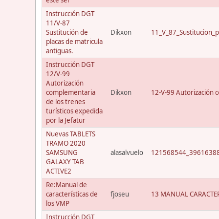
Instrucción DGT
11/V-87
Sustitución de
Dikxon
11_V_87_Sustitucion_p
placas de matricula
antiguas.
Instrucción DGT
12/V-99
Autorización
complementaria
Dikxon
12-V-99 Autorización c
de los trenes
turísticos expedida
por la Jefatur
Nuevas TABLETS
TRAMO 2020
SAMSUNG
alasalvuelo
121568544_39616388
GALAXY TAB
ACTIVE2
Re:Manual de
características de
fjoseu
13 MANUAL CARACTER
los VMP
Instrucción DGT