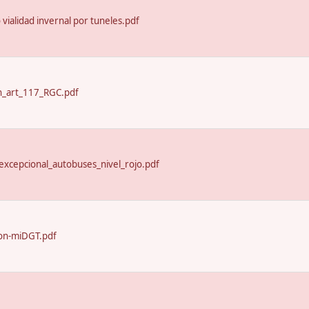
o vialidad invernal por tuneles.pdf
n_art_117_RGC.pdf
excepcional_autobuses_nivel_rojo.pdf
on-miDGT.pdf