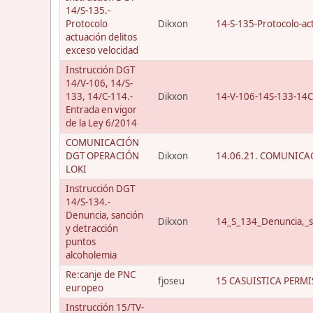
14/S-135.-
Protocolo
Dikxon
14-S-135-Protocolo-act
actuación delitos
exceso velocidad
Instrucción DGT
14/V-106, 14/S-
133, 14/C-114.-
Dikxon
14-V-106-14S-133-14C
Entrada en vigor
de la Ley 6/2014
COMUNICACIÓN
DGT OPERACIÓN
Dikxon
14.06.21. COMUNICAC
LOKI
Instrucción DGT
14/S-134.-
Denuncia, sanción
Dikxon
14_S_134_Denuncia,_s
y detracción
puntos
alcoholemia
Re:canje de PNC
fjoseu
15 CASUISTICA PERMI
europeo
Instrucción 15/TV-