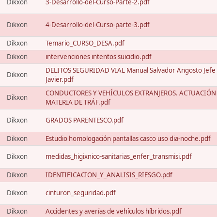
Dikxon
3-Desarrollo-del-Curso-Parte-2.pdf
Dikxon
4-Desarrollo-del-Curso-parte-3.pdf
Dikxon
Temario_CURSO_DESA.pdf
Dikxon
intervenciones intentos suicidio.pdf
DELITOS SEGURIDAD VIAL Manual Salvador Angosto Jefe
Dikxon
Javier.pdf
CONDUCTORES Y VEHÍCULOS EXTRANJEROS. ACTUACIÓN
Dikxon
MATERIA DE TRÁF.pdf
Dikxon
GRADOS PARENTESCO.pdf
Dikxon
Estudio homologación pantallas casco uso dia-noche.pdf
Dikxon
medidas_higixnico-sanitarias_enfer_transmisi.pdf
Dikxon
IDENTIFICACION_Y_ANALISIS_RIESGO.pdf
Dikxon
cinturon_seguridad.pdf
Dikxon
Accidentes y averías de vehículos híbridos.pdf