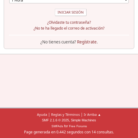
¿Olvidaste tu contraseña?
¿No te ha llegado el correo de activación?
¿No tienes cuenta?
Regístrate
.
|
|
Ayuda
Reglas y Términos
Ir Arriba ▲
,
SMF 2.1.6 © 2025
Simple Machines
for
SMFAds
Free Forums
Page generada en 0.442 segundos con 14 consultas.